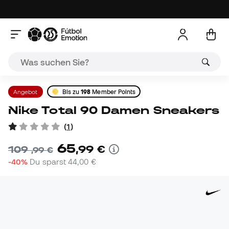
Angebot
Bis zu
198
Member Points
Nike Total 90 Damen Sneakers
(
1
)
65
,
99
€
109
,
99
€
-40%
Du sparst
44,00 €