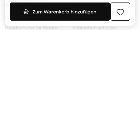
Bälle
Fußballtrikots
Zum Warenkorb hinzufügen
Fußballschuhe für Kinder
Regenmäntel
Handschuhe für Kinder
Schienbeinschützer
Fußballschuhe für Kinder
Torwartkleidung
Kleidung für Kinder
Black Friday
Werde ein
Jetzt
Member
Sammeln Sie Punkte und sparen Sie bei Ihren
Einkäufe
Vorrangiger Zugang zu exklusiven Produkten
Treten Sie über einer halben Million Mitglieder