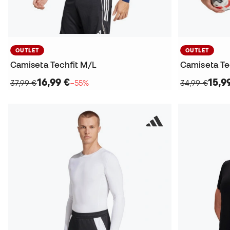
OUTLET
OUTLET
Camiseta Techfit M/L
Camiseta Te
16,99 €
15,9
37,99 €
−55%
34,99 €