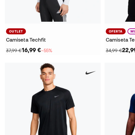
OUTLET
OFERTA
M
Camiseta Techfit
Camiseta T
16,99 €
22,9
37,99 €
−55%
34,99 €