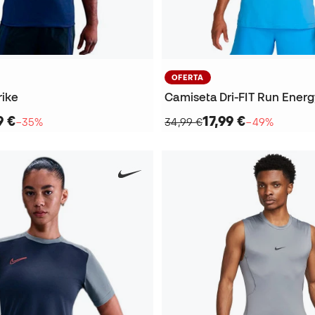
OFERTA
rike
Camiseta Dri-FIT Run Ener
9 €
17,99 €
−35%
34,99 €
−49%