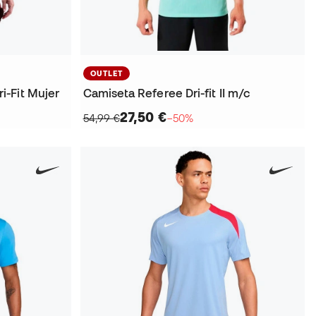
OUTLET
-Fit Mujer
Camiseta Referee Dri-fit II m/c
27,50 €
54,99 €
−50%