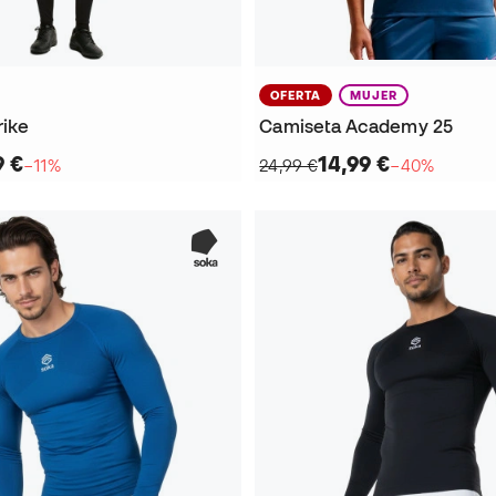
OFERTA
MUJER
rike
Camiseta Academy 25
9 €
14,99 €
−11%
24,99 €
−40%