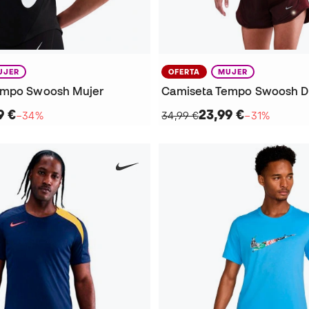
UJER
OFERTA
MUJER
empo Swoosh Mujer
Camiseta Tempo Swoosh Dri
9 €
23,99 €
−34%
34,99 €
−31%