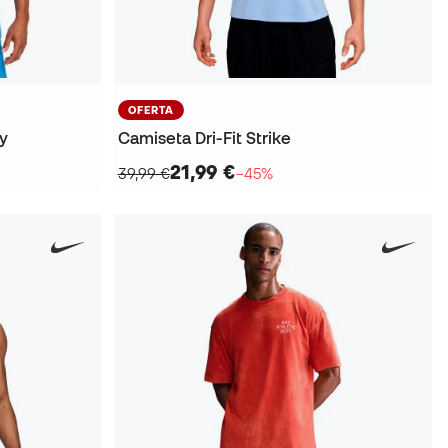
OFERTA
gy
Camiseta Dri-Fit Strike
21,99 €
39,99 €
−45%