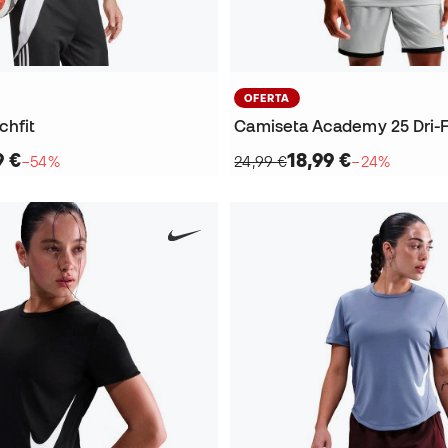
OFERTA
chfit
Camiseta Academy 25 Dri-F
9 €
18,99 €
−54%
24,99 €
−24%