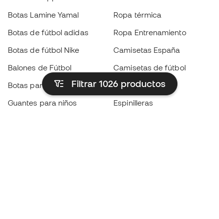
Botas Lamine Yamal
Ropa térmica
Botas de fútbol adidas
Ropa Entrenamiento
Botas de fútbol Nike
Camisetas España
Balones de Fútbol
Camisetas de fútbol
Filtrar 1026
productos
Botas para niños
Chubasqueros
Guantes para niños
Espinilleras
Zapatillas para niños
Ropa de portero
Ropa para niños
Black Friday
Guantes de portero
Conviértete en
Member
ahora