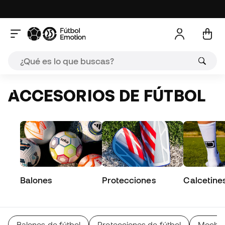
ACCESORIOS DE FÚTBOL
Balones
Protecciones
Calcetine
Balones de fútbol
Protecciones de fútbol
Mochila