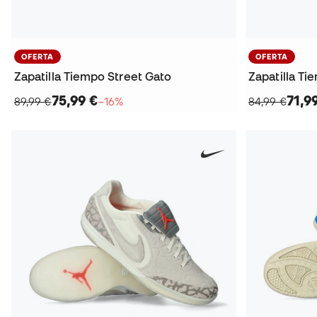
OFERTA
OFERTA
Zapatilla Tiempo Street Gato
Zapatilla T
75,99 €
71,9
89,99 €
−16%
84,99 €