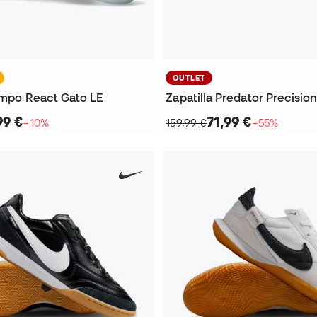
OUTLET
iempo React Gato LE
Zapatilla Predator Precision
99 €
71,99 €
−10%
159,99 €
−55%