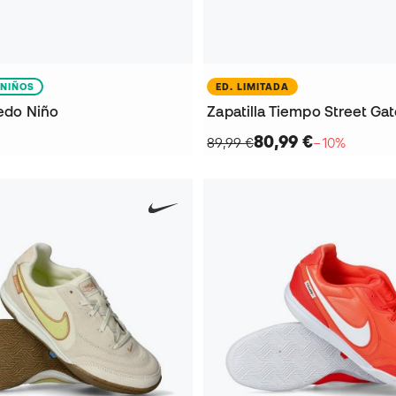
NIÑOS
ED. LIMITADA
ledo Niño
Zapatilla Tiempo Street Ga
80,99 €
89,99 €
−10%