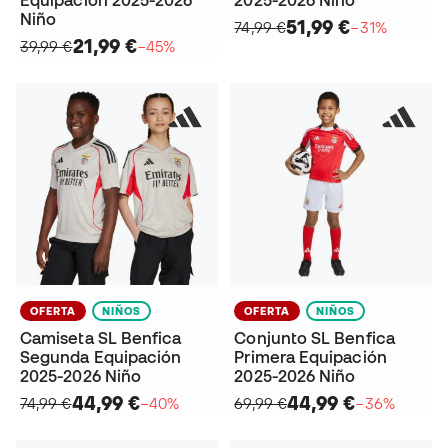
Niño
51,99 €
74,99 €
−31%
21,99 €
39,99 €
−45%
OFERTA
NIÑOS
OFERTA
NIÑOS
Camiseta SL Benfica
Conjunto SL Benfica
Segunda Equipación
Primera Equipación
2025-2026 Niño
2025-2026 Niño
44,99 €
44,99 €
74,99 €
−40%
69,99 €
−36%