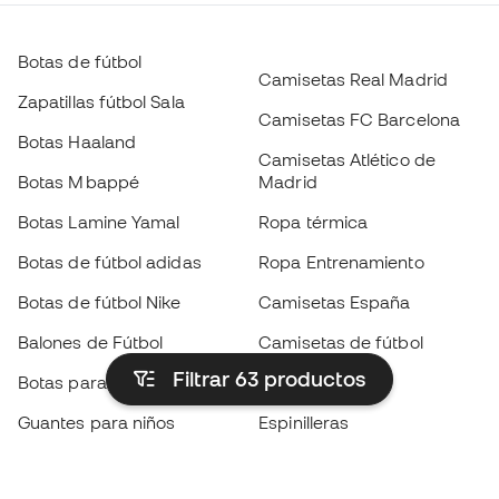
Botas de fútbol
Camisetas Real Madrid
Zapatillas fútbol Sala
Camisetas FC Barcelona
Botas Haaland
Camisetas Atlético de
Botas Mbappé
Madrid
Botas Lamine Yamal
Ropa térmica
Botas de fútbol adidas
Ropa Entrenamiento
Botas de fútbol Nike
Camisetas España
Balones de Fútbol
Camisetas de fútbol
Filtrar 63
productos
Botas para niños
Chubasqueros
Guantes para niños
Espinilleras
Zapatillas para niños
Ropa de portero