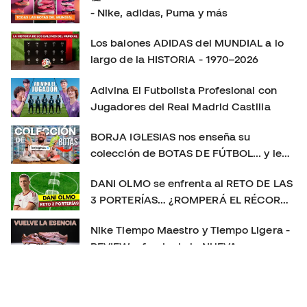
últimas botas de fútbol: Instagram:
- Nike, adidas, Puma y más
https://www.instagram.com/futbolemotion TikTok:
Los balones ADIDAS del MUNDIAL a lo
https://www.tiktok.com/@futbolemotion X:
largo de la HISTORIA - 1970–2026
https://x.com/futbolemotion #Mercurial #NikeFootball
#MercurialVapor #MercurialSuperfly #BotasDeFútbol
Adivina El Futbolista Profesional con
#Playtest #Review #futbolemotion #botasdefutbol
Jugadores del Real Madrid Castilla
#futbol #nikemercurial soloporteros_portada_es _es
BORJA IGLESIAS nos enseña su
colección de BOTAS DE FÚTBOL... y le
sorprendemos con un REGALO 🎁
DANI OLMO se enfrenta al RETO DE LAS
3 PORTERÍAS… ¿ROMPERÁ EL RÉCORD?
😱
Nike Tiempo Maestro y Tiempo Ligera -
REVIEW a fondo de la NUEVA
GENERACIÓN 👀
Las MEJORES BOTAS de fútbol de 2025
👑 | La más usada, la más vendida y el