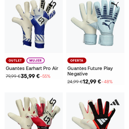
OUTLET
MUJER
OFERTA
Guantes Earhart Pro Air
Guantes Future Play
Negative
35,99 €
79,99 €
−55%
12,99 €
24,99 €
−48%