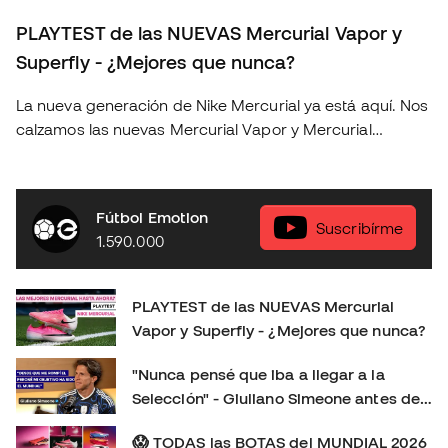
PLAYTEST de las NUEVAS Mercurial Vapor y
Superfly - ¿Mejores que nunca?
La nueva generación de Nike Mercurial ya está aquí. Nos
calzamos las nuevas Mercurial Vapor y Mercurial
Superfly para ponerlas a prueba sobre el terreno de
juego y descubrir si realmente suponen un salto
respecto a la generación anterior. En este playtest
Fútbol Emotion
analizamos: 👟 Ajuste y comodidad. ⚽ Sensaciones con
Suscribírme
1.590.000
el balón. 🚀 Tracción, aceleración y cambios de ritmo. 🔍
Todas las novedades de esta nueva generación. 🤔
¿Merecen la pena? ¿Cuál elegir: Vapor o Superfly?
PLAYTEST de las NUEVAS Mercurial
Déjanos en los comentarios tu opinión: ¿Eres más de
Vapor y Superfly - ¿Mejores que nunca?
Mercurial Vapor o de Mercurial Superfly? 👇 Consíguelas
aquí:
"Nunca pensé que iba a llegar a la
https://www.futbolemotion.com/es/categoria/botas-de-
Selección" - Giuliano Simeone antes de
futbol/nike/linea-mercurial-velocidad Síguenos para no
su primer Mundial
perderte más playtests, comparativas y reviews de las
😱 TODAS las BOTAS del MUNDIAL 2026