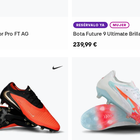
RESÉRVALO YA
MUJER
or Pro FT AG
239,99 €