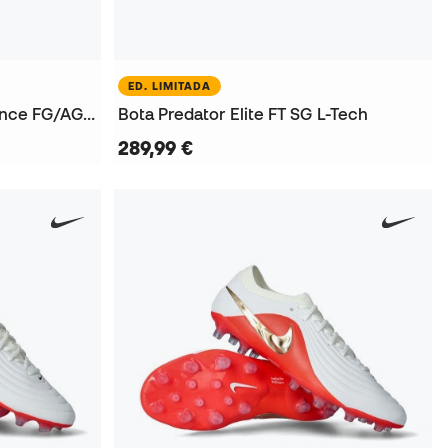
ED. LIMITADA
Bota King 20 Ultimate Brillance FG/AG Mujer
Bota Predator Elite FT SG L-Tech
289,99 €