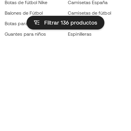
Botas de fútbol Nike
Camisetas España
Balones de Fútbol
Camisetas de fútbol
Filtrar 136
productos
Botas para niños
Chubasqueros
Guantes para niños
Espinilleras
Zapatillas para niños
Ropa de portero
Ropa para niños
Black Friday
Guantes de portero
Conviértete en
Member
ahora
Acumula puntos y ahorra en tus compras
Acceso prioritario a productos exclusivos