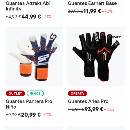
Guantes Attrakt Ab1
Guantes Earhart Base
Infinity
11,99 €
39,99 €
−70%
44,99 €
64,99 €
−31%
OUTLET
NIÑOS
OFERTA
Guantes Pantera Pro
Guantes Aries Pro
Niño
93,99 €
110,99 €
−15%
20,99 €
69,99 €
−70%