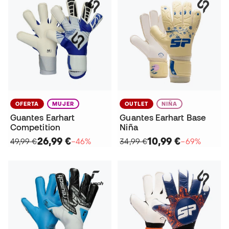
OFERTA
MUJER
OUTLET
NIÑA
Guantes Earhart
Guantes Earhart Base
Competition
Niña
26,99 €
10,99 €
49,99 €
−46%
34,99 €
−69%