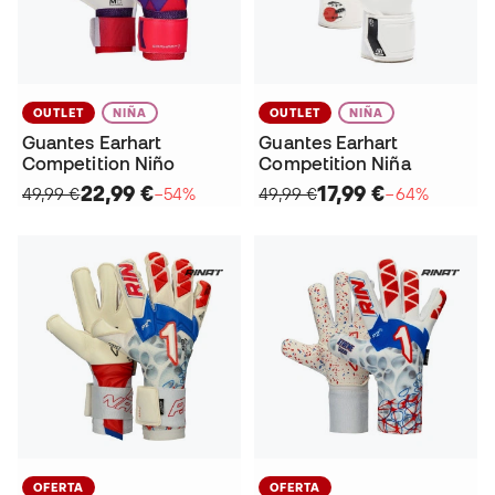
OUTLET
NIÑA
OUTLET
NIÑA
Guantes Earhart
Guantes Earhart
Competition Niño
Competition Niña
22,99 €
17,99 €
49,99 €
−54%
49,99 €
−64%
OFERTA
OFERTA