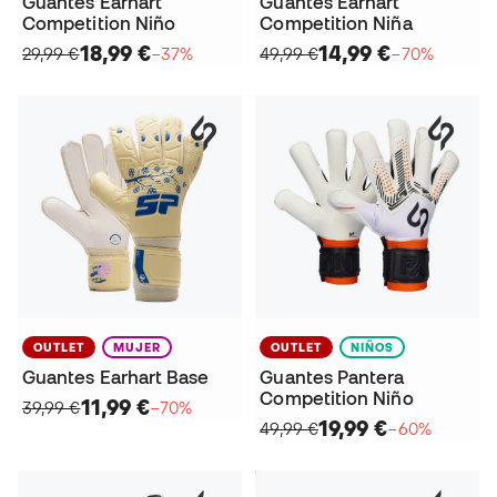
Guantes Earhart
Guantes Earhart
Competition Niño
Competition Niña
18,99 €
14,99 €
29,99 €
−37%
49,99 €
−70%
OUTLET
MUJER
OUTLET
NIÑOS
Guantes Earhart Base
Guantes Pantera
Competition Niño
11,99 €
39,99 €
−70%
19,99 €
49,99 €
−60%