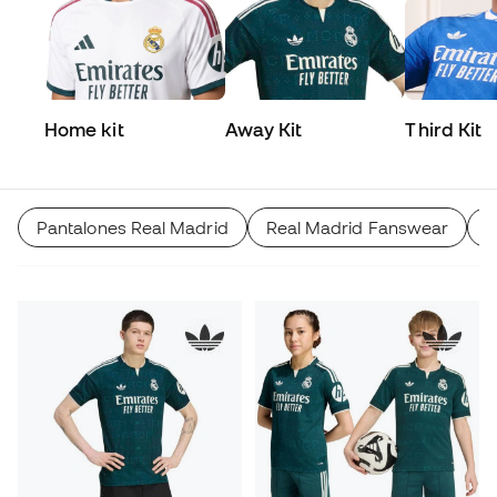
Home kit
Away Kit
Third Kit
Pantalones Real Madrid
Real Madrid Fanswear
C