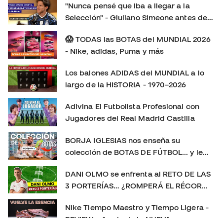
aquí:
"Nunca pensé que iba a llegar a la
https://www.futbolemotion.com/es/categoria/botas-de-
Selección" - Giuliano Simeone antes de
futbol/nike/linea-mercurial-velocidad Síguenos para no
su primer Mundial
perderte más playtests, comparativas y reviews de las
😱 TODAS las BOTAS del MUNDIAL 2026
últimas botas de fútbol: Instagram:
- Nike, adidas, Puma y más
https://www.instagram.com/futbolemotion TikTok:
Los balones ADIDAS del MUNDIAL a lo
https://www.tiktok.com/@futbolemotion X:
largo de la HISTORIA - 1970–2026
https://x.com/futbolemotion #Mercurial #NikeFootball
#MercurialVapor #MercurialSuperfly #BotasDeFútbol
Adivina El Futbolista Profesional con
#Playtest #Review #futbolemotion #botasdefutbol
Jugadores del Real Madrid Castilla
#futbol #nikemercurial soloporteros_portada_es _es
BORJA IGLESIAS nos enseña su
colección de BOTAS DE FÚTBOL... y le
sorprendemos con un REGALO 🎁
DANI OLMO se enfrenta al RETO DE LAS
3 PORTERÍAS… ¿ROMPERÁ EL RÉCORD?
😱
Nike Tiempo Maestro y Tiempo Ligera -
REVIEW a fondo de la NUEVA