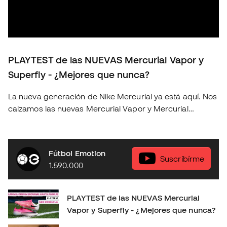
PLAYTEST de las NUEVAS Mercurial Vapor y
Superfly - ¿Mejores que nunca?
La nueva generación de Nike Mercurial ya está aquí. Nos
calzamos las nuevas Mercurial Vapor y Mercurial
Superfly para ponerlas a prueba sobre el terreno de
juego y descubrir si realmente suponen un salto
respecto a la generación anterior. En este playtest
Fútbol Emotion
analizamos: 👟 Ajuste y comodidad. ⚽ Sensaciones con
Suscribírme
1.590.000
el balón. 🚀 Tracción, aceleración y cambios de ritmo. 🔍
Todas las novedades de esta nueva generación. 🤔
¿Merecen la pena? ¿Cuál elegir: Vapor o Superfly?
PLAYTEST de las NUEVAS Mercurial
Déjanos en los comentarios tu opinión: ¿Eres más de
Vapor y Superfly - ¿Mejores que nunca?
Mercurial Vapor o de Mercurial Superfly? 👇 Consíguelas