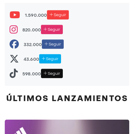
GENERACIÓN 👀
Las MEJORES BOTAS de fútbol de 2025 👑 | La más
1.590.000
Seguir
usada, la más vendida y el TOP 3 definitivo
PLAYTEST nuevas PREDATOR FT. 26 - NUEVO CAMBIO
820.000
Seguir
DE GENERACIÓN!
332.000
Seguir
43.600
Seguir
598.000
Seguir
ÚLTIMOS LANZAMIENTOS