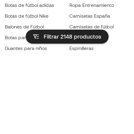
Botas de fútbol adidas
Ropa Entrenamiento
Botas de fútbol Nike
Camisetas España
Balones de Fútbol
Camisetas de fútbol
Filtrar 2148
productos
Botas para niños
Chubasqueros
Guantes para niños
Espinilleras
Zapatillas para niños
Ropa de portero
Ropa para niños
Black Friday
Guantes de portero
Conviértete en
Member
ahora
Acumula puntos y ahorra en tus compras