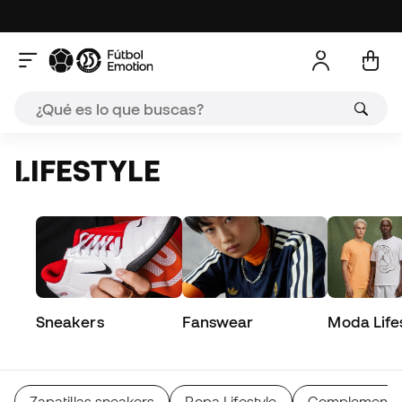
LIFESTYLE
Sneakers
Fanswear
Moda Life
Zapatillas sneakers
Ropa Lifestyle
Complementos