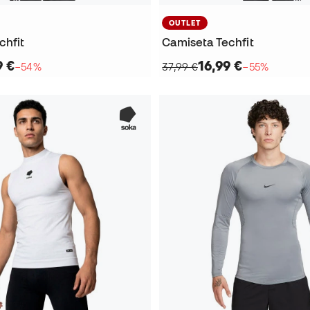
OUTLET
chfit
Camiseta Techfit
9 €
16,99 €
−54%
37,99 €
−55%