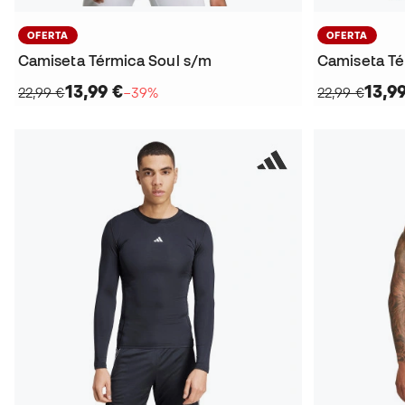
OFERTA
OFERTA
Camiseta Térmica Soul s/m
Camiseta Té
13,99 €
13,9
22,99 €
−39%
22,99 €