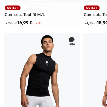
OUTLET
OUTLET
Camiseta Techfit M/L
Camiseta Te
16,99 €
15,9
37,99 €
−55%
34,99 €