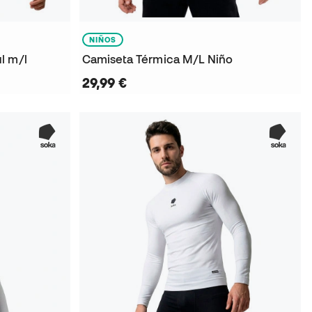
NIÑOS
l m/l
Camiseta Térmica M/L Niño
29,99 €