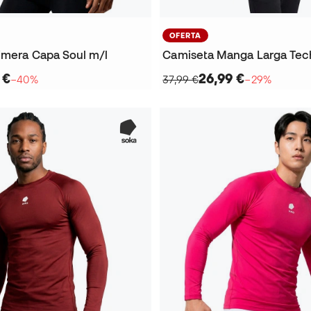
OFERTA
imera Capa Soul m/l
Camiseta Manga Larga Tech
 €
26,99 €
−40%
37,99 €
−29%