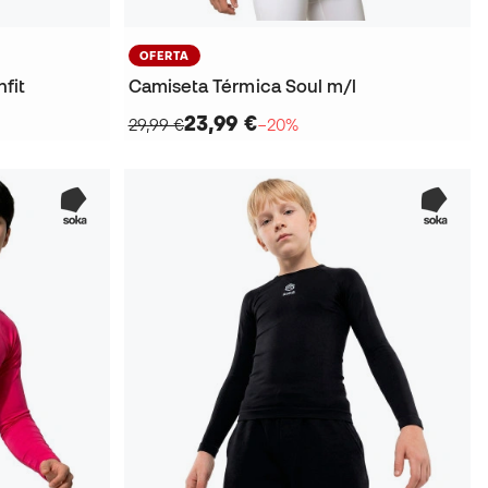
OFERTA
fit
Camiseta Térmica Soul m/l
23,99 €
29,99 €
−20%