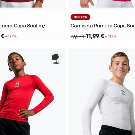
OFERTA
imera Capa Soul m/l
Camiseta Primera Capa Sou
 €
11,99 €
−40%
19,99 €
−40%