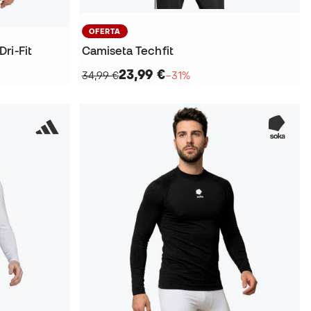
OFERTA
ri-Fit
Camiseta Techfit
23,99 €
34,99 €
−31%