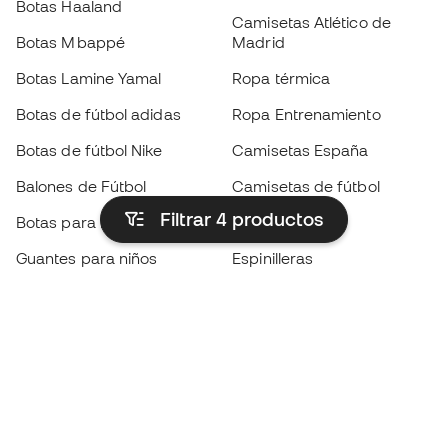
Botas Haaland
Camisetas Atlético de
Botas Mbappé
Madrid
Botas Lamine Yamal
Ropa térmica
Botas de fútbol adidas
Ropa Entrenamiento
Botas de fútbol Nike
Camisetas España
Balones de Fútbol
Camisetas de fútbol
Filtrar 4
productos
Botas para niños
Chubasqueros
Guantes para niños
Espinilleras
Zapatillas para niños
Ropa de portero
Ropa para niños
Black Friday
Guantes de portero