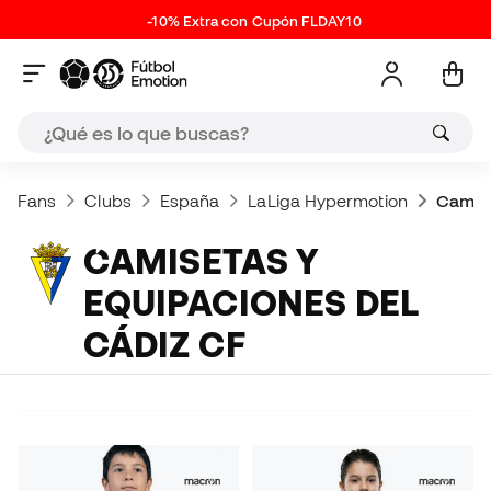
-10% Extra con Cupón FLDAY10
Fans
Clubs
España
LaLiga Hypermotion
Camise
CAMISETAS Y
EQUIPACIONES DEL
CÁDIZ CF