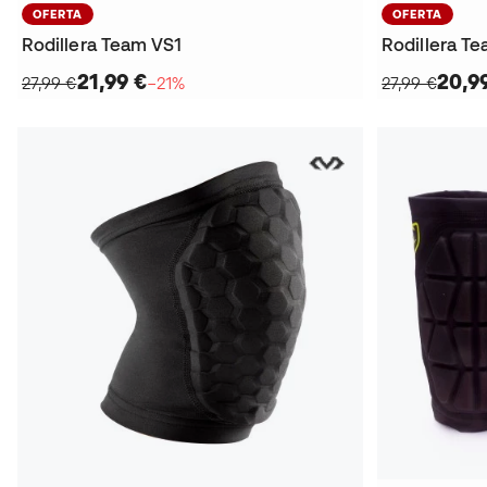
OFERTA
OFERTA
Rodillera Team VS1
Rodillera T
21,99 €
20,9
27,99 €
−21%
27,99 €