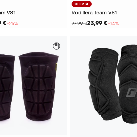
OFERTA
eam VS1
Rodillera Team VS1
9 €
23,99 €
−25%
27,99 €
−14%