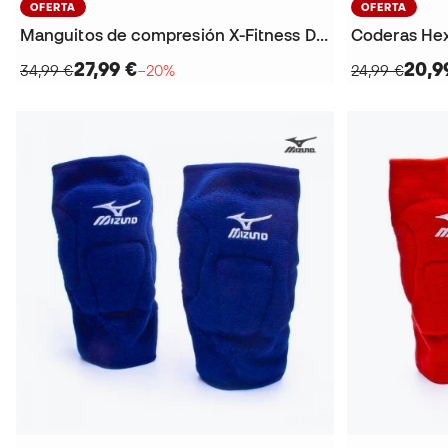
OFERTA
OFERTA
Manguitos de compresión X-Fitness Dual Layer
Coderas Hex
27,99 €
20,9
34,99 €
−20%
24,99 €