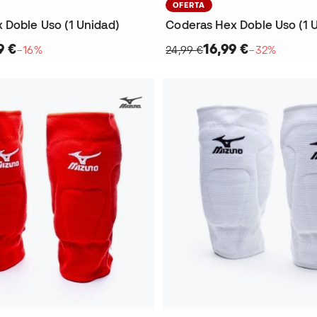
OFERTA
 Doble Uso (1 Unidad)
Coderas Hex Doble Uso (1 
9 €
16,99 €
−16%
24,99 €
−32%