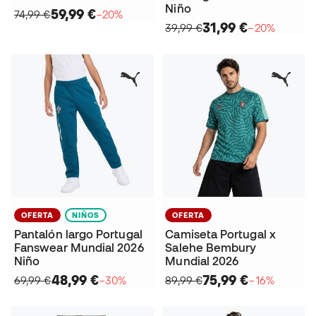
Niño
59,99 €
74,99 €
−20%
31,99 €
39,99 €
−20%
OFERTA
NIÑOS
OFERTA
Pantalón largo Portugal
Camiseta Portugal x
Fanswear Mundial 2026
Salehe Bembury
Niño
Mundial 2026
48,99 €
75,99 €
69,99 €
−30%
89,99 €
−16%