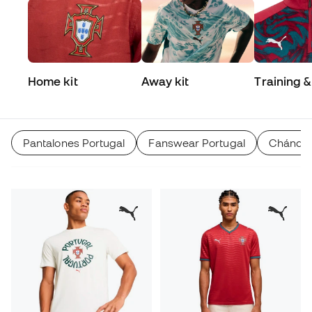
Home kit
Away kit
Training &
Match
Pantalones Portugal
Fanswear Portugal
Chándal