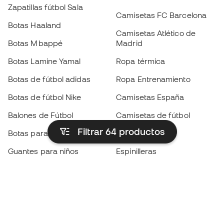
Zapatillas fútbol Sala
Camisetas FC Barcelona
Botas Haaland
Camisetas Atlético de
Botas Mbappé
Madrid
Botas Lamine Yamal
Ropa térmica
Botas de fútbol adidas
Ropa Entrenamiento
Botas de fútbol Nike
Camisetas España
Balones de Fútbol
Camisetas de fútbol
Filtrar 64
productos
Botas para niños
Chubasqueros
Guantes para niños
Espinilleras
Zapatillas para niños
Ropa de portero
Ropa para niños
Black Friday
Guantes de portero