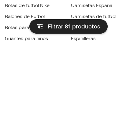
Botas de fútbol Nike
Camisetas España
Balones de Fútbol
Camisetas de fútbol
Filtrar 81
productos
Botas para niños
Chubasqueros
Guantes para niños
Espinilleras
Zapatillas para niños
Ropa de portero
Ropa para niños
Black Friday
Guantes de portero
Conviértete en
Member
ahora
Acumula puntos y ahorra en tus compras
Acceso prioritario a productos exclusivos