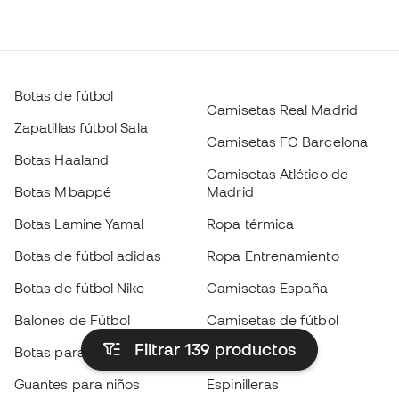
Botas de fútbol
Camisetas Real Madrid
Zapatillas fútbol Sala
Camisetas FC Barcelona
Botas Haaland
Camisetas Atlético de
Botas Mbappé
Madrid
Botas Lamine Yamal
Ropa térmica
Botas de fútbol adidas
Ropa Entrenamiento
Botas de fútbol Nike
Camisetas España
Balones de Fútbol
Camisetas de fútbol
Filtrar 139
productos
Botas para niños
Chubasqueros
Guantes para niños
Espinilleras