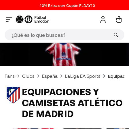
-10% Extra con Cupón FLDAY10
Fans
Clubs
España
LaLiga EA Sports
Equipacio
EQUIPACIONES Y
CAMISETAS ATLÉTICO
DE MADRID