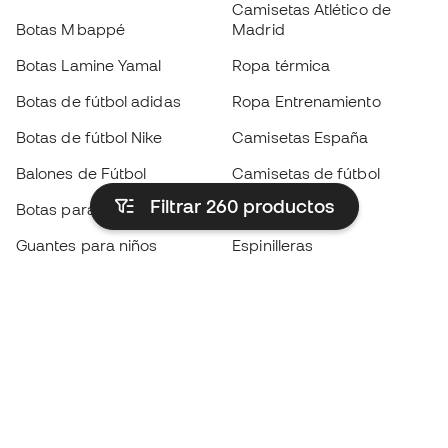
Camisetas Atlético de
Botas Mbappé
Madrid
Botas Lamine Yamal
Ropa térmica
Botas de fútbol adidas
Ropa Entrenamiento
Botas de fútbol Nike
Camisetas España
Balones de Fútbol
Camisetas de fútbol
Filtrar 260
productos
Botas para niños
Chubasqueros
Guantes para niños
Espinilleras
Zapatillas para niños
Ropa de portero
Ropa para niños
Black Friday
Guantes de portero
Conviértete en