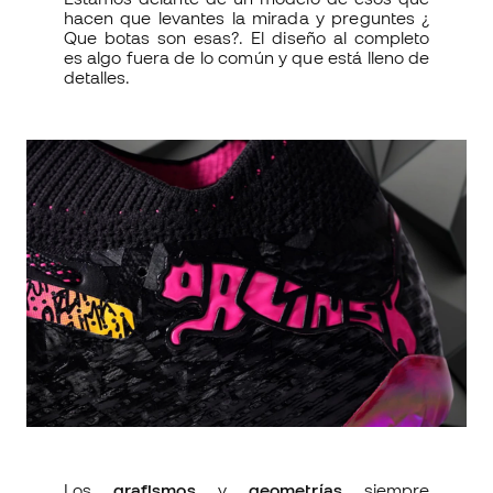
hacen que levantes la mirada y preguntes ¿
Que botas son esas?. El diseño al completo
es algo fuera de lo común y que está lleno de
detalles.
Los
grafismos
y
geometrías
siempre