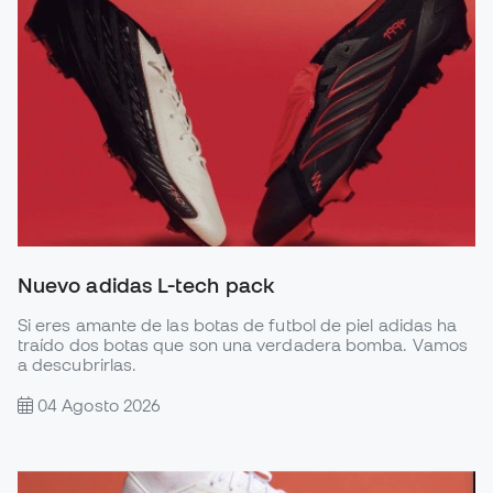
Nuevo adidas L-tech pack
Si eres amante de las botas de futbol de piel adidas ha
traído dos botas que son una verdadera bomba. Vamos
a descubrirlas.
04 Agosto 2026