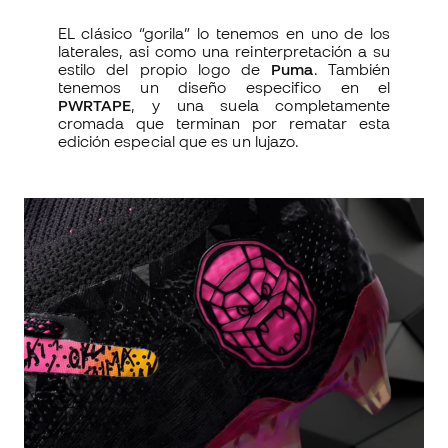
EL clásico “gorila” lo tenemos en uno de los
laterales, asi como una reinterpretación a su
estilo del propio logo de
Puma
. También
tenemos un diseño especifico en el
PWRTAPE
, y una suela completamente
cromada que terminan por rematar esta
edición especial que es un lujazo.