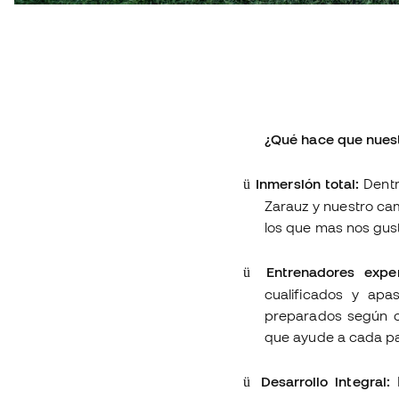
¿Qué hace que nues
Inmersión total:
Dentr
ü
Zarauz y nuestro ca
los que mas nos gusta
Entrenadores exper
ü
cualificados y apa
preparados según c
que ayude a cada pa
Desarrollo integral:
N
ü