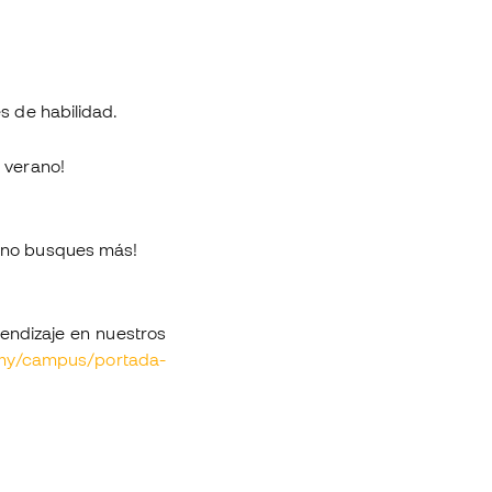
es de habilidad.
 verano!
 ¡no busques más!
rendizaje en nuestros
emy/campus/portada-