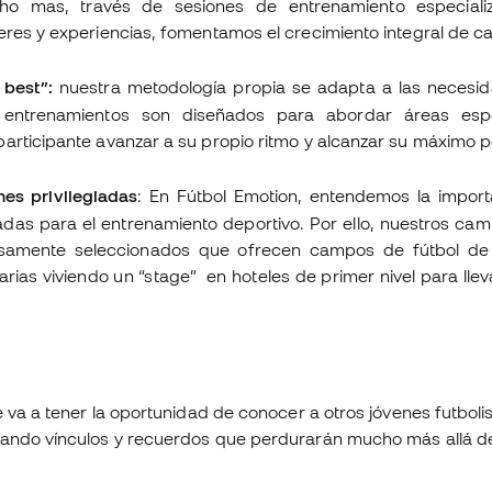
o mas, través de sesiones de entrenamiento especializ
eres y experiencias, fomentamos el crecimiento integral de ca
 best”:
nuestra metodología propia se adapta a las necesid
 entrenamientos son diseñados para abordar áreas espe
articipante avanzar a su propio ritmo y alcanzar su máximo po
nes privilegiadas
: En Fútbol Emotion, entendemos la impor
adas para el entrenamiento deportivo. Por ello, nuestros cam
samente seleccionados que ofrecen campos de fútbol de 
rias viviendo un “stage”
en hoteles de primer nivel para lle
se va a tener la oportunidad de conocer a otros jóvenes futbol
eando vínculos y recuerdos que perdurarán mucho más allá de