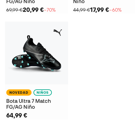
FG/AG Niño
Niño
20,99 €
17,99 €
69,99 €
−70%
44,99 €
−60%
NOVEDAD
NIÑOS
Bota Ultra 7 Match
FG/AG Niño
64,99 €