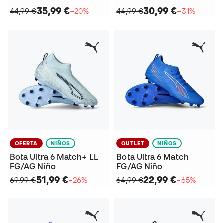
35,99 €
30,99 €
44,99 €
−20%
44,99 €
−31%
OFERTA
NIÑOS
OUTLET
NIÑOS
Bota Ultra 6 Match+ LL
Bota Ultra 6 Match
FG/AG Niño
FG/AG Niño
51,99 €
22,99 €
69,99 €
−26%
64,99 €
−65%