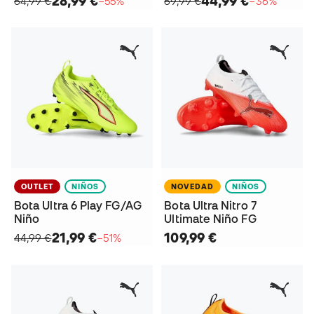
28,99 €
44,99 €
64,99 €
−55%
69,99 €
−36%
OUTLET
NIÑOS
NOVEDAD
NIÑOS
Bota Ultra 6 Play FG/AG
Bota Ultra Nitro 7
Niño
Ultimate Niño FG
21,99 €
109,99 €
44,99 €
−51%