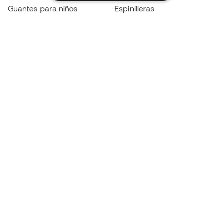
Guantes para niños
Espinilleras
Zapatillas para niños
Ropa de portero
Ropa para niños
Black Friday
Guantes de portero
Conviértete en
Member
ahora
Acumula puntos y ahorra en tus compras
Acceso prioritario a productos exclusivos
Únete a más de medio millón de miembros