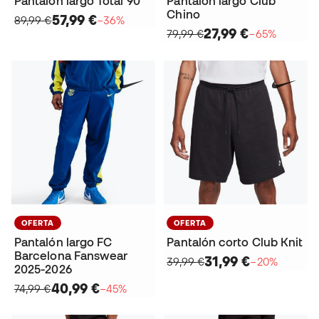
Pantalón largo Total 90
Pantalón largo Club
Chino
57,99 €
89,99 €
−36%
27,99 €
79,99 €
−65%
OFERTA
OFERTA
Pantalón largo FC
Pantalón corto Club Knit
Barcelona Fanswear
31,99 €
39,99 €
−20%
2025-2026
40,99 €
74,99 €
−45%