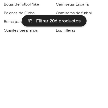
Botas de fútbol Nike
Camisetas España
Balones de Fútbol
Camisetas de fútbol
Filtrar 206
productos
Botas para niños
Chubasqueros
Guantes para niños
Espinilleras
Zapatillas para niños
Ropa de portero
Ropa para niños
Black Friday
Guantes de portero
Conviértete en
Member
ahora
Acumula puntos y ahorra en tus compras
Acceso prioritario a productos exclusivos