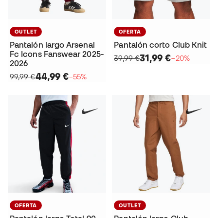
OUTLET
OFERTA
Pantalón largo Arsenal
Pantalón corto Club Knit
Fc Icons Fanswear 2025-
31,99 €
39,99 €
−20%
2026
44,99 €
99,99 €
−55%
OFERTA
OUTLET