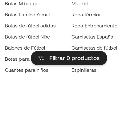
Botas Mbappé
Madrid
Botas Lamine Yamal
Ropa térmica
Botas de fútbol adidas
Ropa Entrenamiento
Botas de fútbol Nike
Camisetas España
Balones de Fútbol
Camisetas de fútbol
Filtrar 0
productos
Botas para niños
Chubasqueros
Guantes para niños
Espinilleras
Zapatillas para niños
Ropa de portero
Ropa para niños
Black Friday
Guantes de portero
Conviértete en