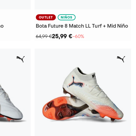
OUTLET
NIÑOS
ño
Bota Future 8 Match LL Turf + Mid Niño
25,99 €
64,99 €
−60%