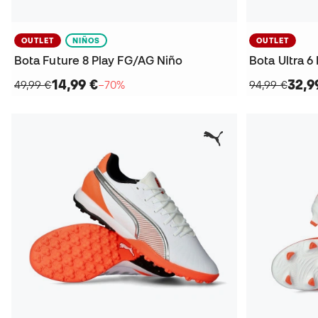
OUTLET
NIÑOS
OUTLET
Bota Future 8 Play FG/AG Niño
Bota Ultra 
14,99 €
32,9
49,99 €
−70%
94,99 €