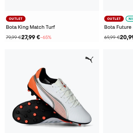
OUTLET
OUTLET
N
Bota King Match Turf
Bota Future
27,99 €
20,9
79,99 €
−65%
69,99 €