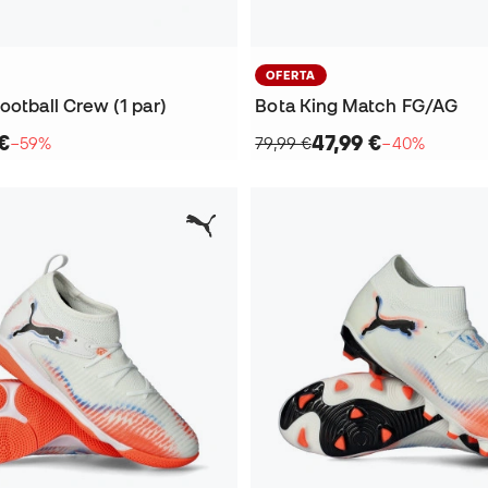
OFERTA
ootball Crew (1 par)
Bota King Match FG/AG
€
47,99 €
−59%
79,99 €
−40%