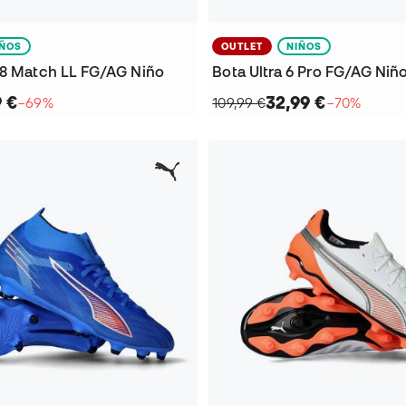
IÑOS
OUTLET
NIÑOS
 8 Match LL FG/AG Niño
Bota Ultra 6 Pro FG/AG Niñ
9 €
32,99 €
−69%
109,99 €
−70%