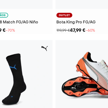
IÑOS
OUTLET
 8 Match FG/AG Niño
Bota King Pro FG/AG
9 €
47,99 €
−70%
119,99 €
−60%