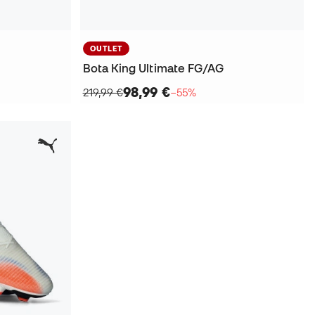
OUTLET
Bota King Ultimate FG/AG
98,99 €
219,99 €
−55%