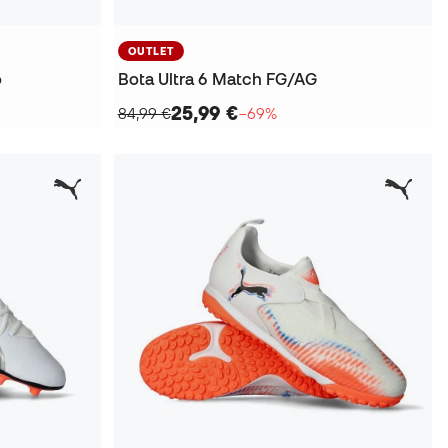
OUTLET
o
Bota Ultra 6 Match FG/AG
25,99 €
84,99 €
−69%