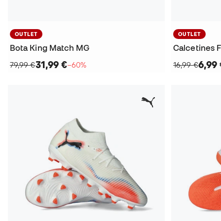
OUTLET
OUTLET
Bota King Match MG
Calcetines F
31,99 €
6,99 
79,99 €
−60%
16,99 €