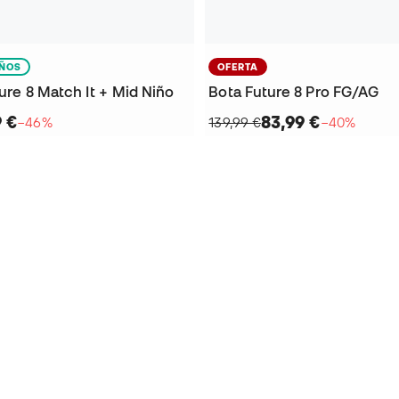
IÑOS
OFERTA
ture 8 Match It + Mid Niño
Bota Future 8 Pro FG/AG
9 €
83,99 €
−46%
139,99 €
−40%