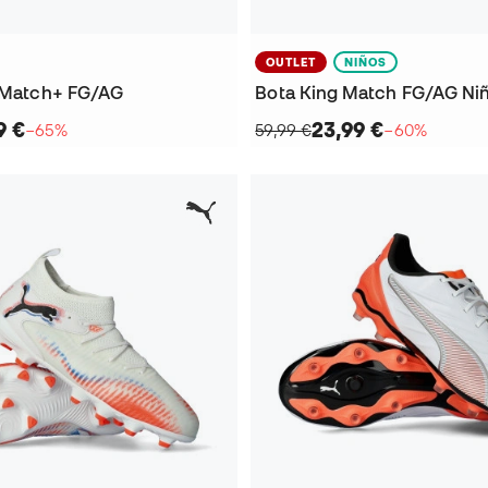
OUTLET
NIÑOS
6 Match+ FG/AG
Bota King Match FG/AG Ni
9 €
23,99 €
−65%
59,99 €
−60%