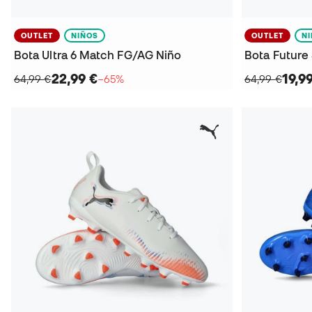
OUTLET
NIÑOS
OUTLET
N
Bota Ultra 6 Match FG/AG Niño
Bota Future
22,99 €
19,9
64,99 €
−65%
64,99 €