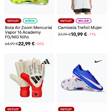
OUTLET
NIÑOS
OUTLET
MUJER
Bota Air Zoom Mercurial
Camiseta Trefoil Mujer
Vapor 16 Academy
10,99 €
37,99 €
−71%
FG/MG Niño
22,99 €
64,99 €
−65%
OUTLET
OUTLET