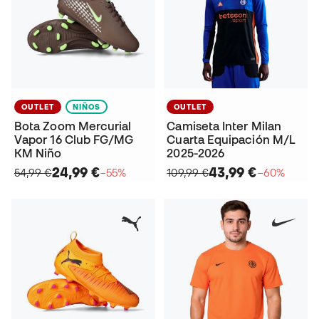
OUTLET
NIÑOS
OUTLET
Bota Zoom Mercurial
Camiseta Inter Milan
Vapor 16 Club FG/MG
Cuarta Equipación M/L
KM Niño
2025-2026
24,99 €
43,99 €
54,99 €
−55%
109,99 €
−60%