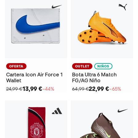
OFERTA
OUTLET
NIÑOS
Cartera Icon Air Force 1
Bota Ultra 6 Match
Wallet
FG/AG Niño
13,99 €
22,99 €
24,99 €
−44%
64,99 €
−65%