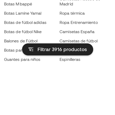
Botas Mbappé
Madrid
Botas Lamine Yamal
Ropa térmica
Botas de fútbol adidas
Ropa Entrenamiento
Botas de fútbol Nike
Camisetas España
Balones de Fútbol
Camisetas de fútbol
Filtrar 3916
productos
Botas para niños
Chubasqueros
Guantes para niños
Espinilleras
Zapatillas para niños
Ropa de portero
Ropa para niños
Black Friday
Guantes de portero
Conviértete en