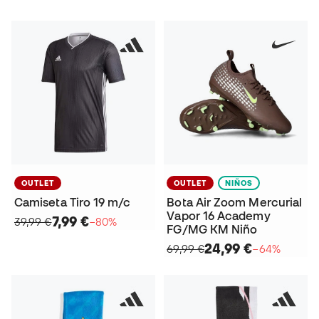
OUTLET
OUTLET
NIÑOS
Camiseta Tiro 19 m/c
Bota Air Zoom Mercurial
Vapor 16 Academy
7,99 €
39,99 €
−80%
FG/MG KM Niño
24,99 €
69,99 €
−64%