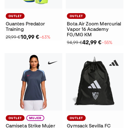
OUTLET
OUTLET
Guantes Predator
Bota Air Zoom Mercurial
Training
Vapor 16 Academy
FG/MG KM
10,99 €
29,99 €
−63%
42,99 €
94,99 €
−55%
OUTLET
MUJER
OUTLET
Camiseta Strike Mujer
Gymsack Sevilla FC