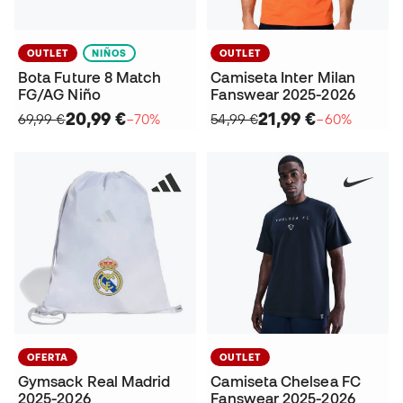
OUTLET
NIÑOS
OUTLET
Bota Future 8 Match
Camiseta Inter Milan
FG/AG Niño
Fanswear 2025-2026
20,99 €
21,99 €
69,99 €
−70%
54,99 €
−60%
OFERTA
OUTLET
Gymsack Real Madrid
Camiseta Chelsea FC
2025-2026
Fanswear 2025-2026