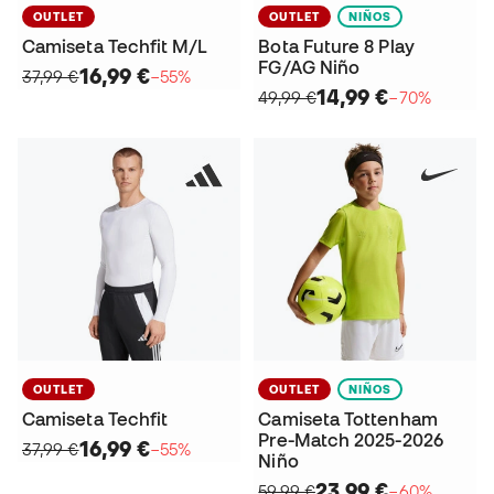
OUTLET
OUTLET
NIÑOS
Camiseta Techfit M/L
Bota Future 8 Play
FG/AG Niño
16,99 €
37,99 €
−55%
14,99 €
49,99 €
−70%
OUTLET
OUTLET
NIÑOS
Camiseta Techfit
Camiseta Tottenham
Pre-Match 2025-2026
16,99 €
37,99 €
−55%
Niño
23,99 €
59,99 €
−60%