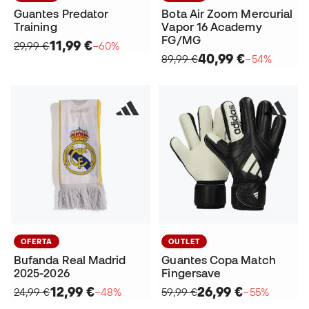
Guantes Predator
Bota Air Zoom Mercurial
Training
Vapor 16 Academy
FG/MG
11,99 €
29,99 €
−60%
40,99 €
89,99 €
−54%
OFERTA
OUTLET
Bufanda Real Madrid
Guantes Copa Match
2025-2026
Fingersave
12,99 €
26,99 €
24,99 €
−48%
59,99 €
−55%