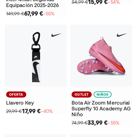
15,99 €
34,99 €
−54%
Equipación 2025-2026
67,99 €
149,99 €
−55%
OFERTA
OUTLET
NIÑOS
Llavero Key
Bota Air Zoom Mercurial
Superfly 10 Academy AG
17,99 €
29,99 €
−40%
Niño
33,99 €
74,99 €
−55%