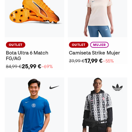
OUTLET
OUTLET
MUJER
Bota Ultra 6 Match
Camiseta Strike Mujer
FG/AG
17,99 €
39,99 €
−55%
25,99 €
84,99 €
−69%