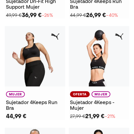
Sujetador Dri-Fit High
Sujetador 4Keeps Run
Support Mujer
Bra
36,99 €
26,99 €
49,99 €
−26%
44,99 €
−40%
MUJER
OFERTA
MUJER
Sujetador 4Keeps Run
Sujetador 4Keeps -
Bra
Mujer
44,99 €
21,99 €
27,99 €
−21%