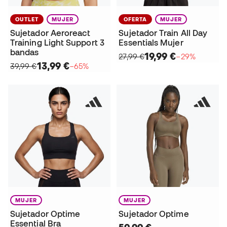
OUTLET
MUJER
OFERTA
MUJER
Sujetador Aeroreact
Sujetador Train All Day
Training Light Support 3
Essentials Mujer
bandas
19,99 €
27,99 €
−29%
13,99 €
39,99 €
−65%
MUJER
MUJER
Sujetador Optime
Sujetador Optime
Essential Bra