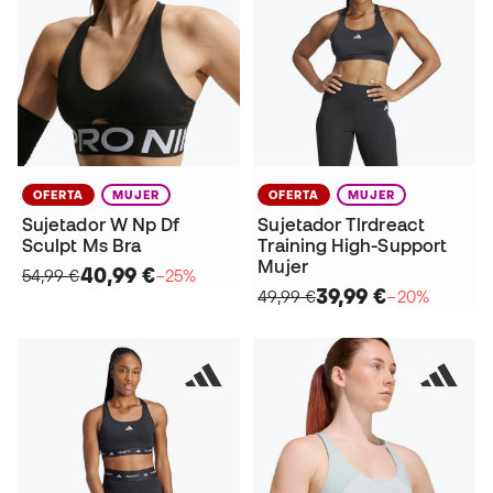
OFERTA
MUJER
OFERTA
MUJER
Sujetador W Np Df
Sujetador Tlrdreact
Sculpt Ms Bra
Training High-Support
Mujer
40,99 €
54,99 €
−25%
39,99 €
49,99 €
−20%