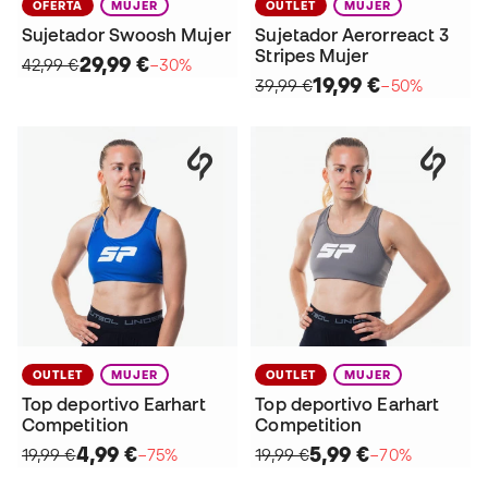
OFERTA
MUJER
OUTLET
MUJER
Sujetador Swoosh Mujer
Sujetador Aerorreact 3
Stripes Mujer
29,99 €
42,99 €
−30%
19,99 €
39,99 €
−50%
OUTLET
MUJER
OUTLET
MUJER
Top deportivo Earhart
Top deportivo Earhart
Competition
Competition
4,99 €
5,99 €
19,99 €
−75%
19,99 €
−70%