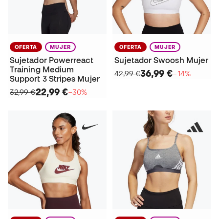
OFERTA
MUJER
OFERTA
MUJER
Sujetador Powerreact
Sujetador Swoosh Mujer
Training Medium
36,99 €
42,99 €
−14%
Support 3 Stripes Mujer
22,99 €
32,99 €
−30%