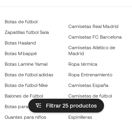
Botas de fútbol
Camisetas Real Madrid
Zapatillas fútbol Sala
Camisetas FC Barcelona
Botas Haaland
Camisetas Atlético de
Botas Mbappé
Madrid
Botas Lamine Yamal
Ropa térmica
Botas de fútbol adidas
Ropa Entrenamiento
Botas de fútbol Nike
Camisetas España
Balones de Fútbol
Camisetas de fútbol
Filtrar 25
productos
Botas para niños
Chubasqueros
Guantes para niños
Espinilleras
Zapatillas para niños
Ropa de portero