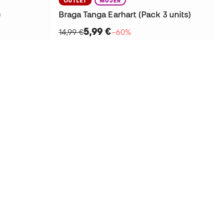
OUTLET
MUJER
)
Braga Tanga Earhart (Pack 3 units)
5,99 €
14,99 €
−60%