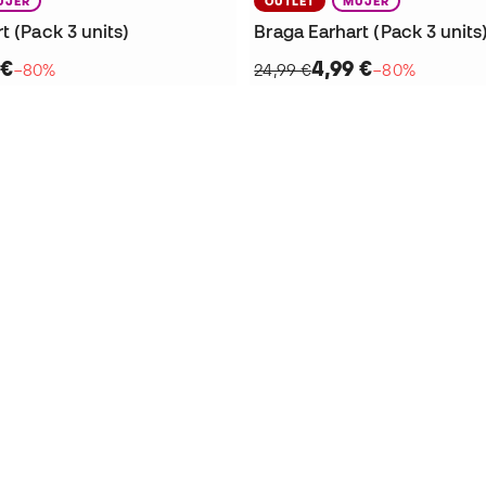
UJER
OUTLET
MUJER
t (Pack 3 units)
Braga Earhart (Pack 3 units
 €
4,99 €
−80%
24,99 €
−80%