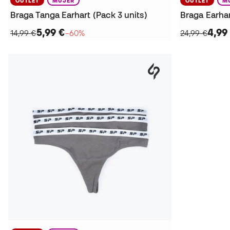
OUTLET
MUJER
OUTLET
M
Braga Tanga Earhart (Pack 3 units)
Braga Earhar
5,99 €
4,99
14,99 €
−60%
24,99 €