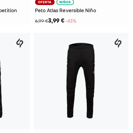
OFERTA
NIÑOS
etition
Peto Atlas Reversible Niño
3,99 €
6,99 €
−43%