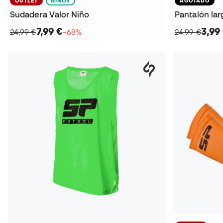
OUTLET
NIÑOS
AGOTADO
Sudadera Valor Niño
Pantalón lar
7,99 €
3,99
24,99 €
−68%
24,99 €