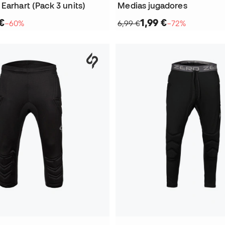
Earhart (Pack 3 units)
Medias jugadores
€
1,99 €
−60%
6,99 €
−72%