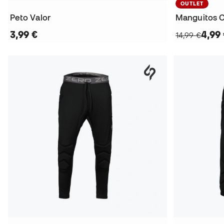
OUTLET
Peto Valor
Manguitos C
3,99 €
4,99
14,99 €