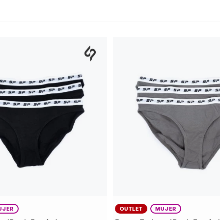
UJER
OUTLET
MUJER