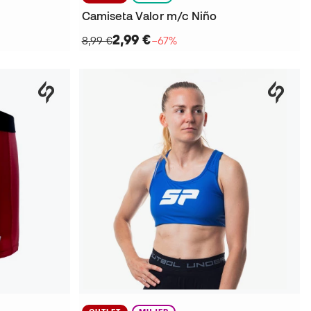
Camiseta Valor m/c Niño
2,99 €
8,99 €
−67%