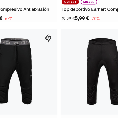
OUTLET
MUJER
ompresivo Antiabrasión
Top deportivo Earhart Comp
 €
5,99 €
−67%
19,99 €
−70%