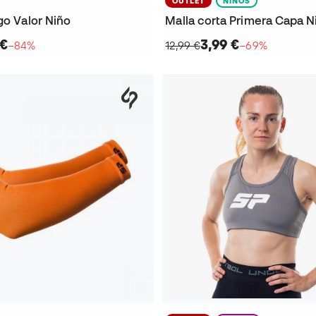
OUTLET
NIÑOS
go Valor Niño
Malla corta Primera Capa N
 €
3,99 €
−84%
12,99 €
−69%