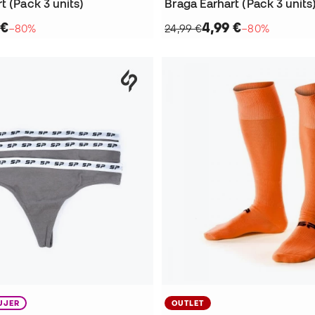
t (Pack 3 units)
Braga Earhart (Pack 3 units
 €
4,99 €
−80%
24,99 €
−80%
UJER
OUTLET