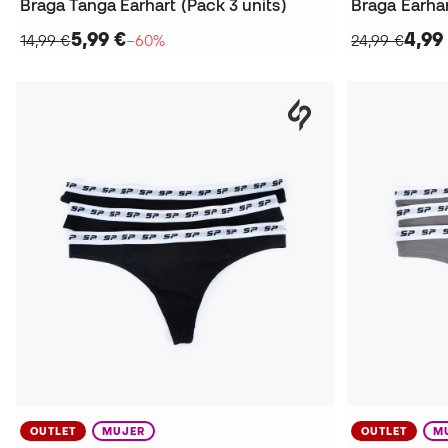
Braga Tanga Earhart (Pack 3 units)
Braga Earhar
5,99 €
4,99
14,99 €
−60%
24,99 €
OUTLET
MUJER
OUTLET
M