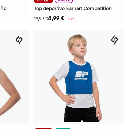
OUTLET
MUJER
iño
Top deportivo Earhart Competition
4,99 €
19,99 €
−75%