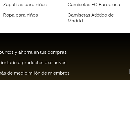
Zapatillas para niños
Camisetas FC Barcelona
Ropa para niños
Camisetas Atlético de
Madrid
untos y ahorra en tus compras
oritario a productos exclusivos
ás de medio millón de miembros
¿Te ayudamos?
Fútbol Emot
Atención al cliente
Comunidad 