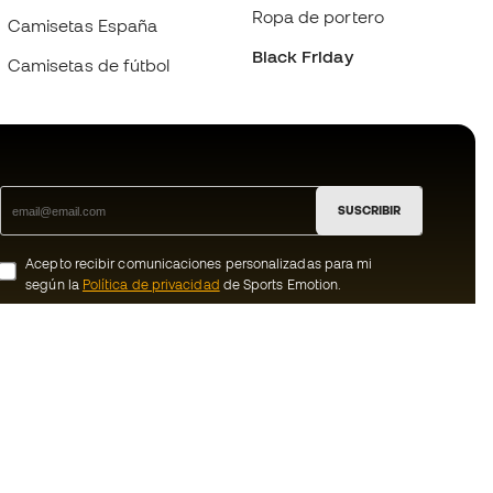
Ropa de portero
Camisetas España
Black Friday
Camisetas de fútbol
SUSCRIBIR
Acepto recibir comunicaciones personalizadas para mi
según la
Política de privacidad
de Sports Emotion.
ion
#BeTheBest
member
En Sports Emotion fomentamos una cultura
de vida deportiva orientada a lograr la