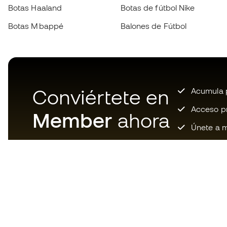
Botas Haaland
Botas de fútbol Nike
Botas Mbappé
Balones de Fútbol
Conviértete en
Acumula p
Acceso pri
Member
ahora
Únete a m
Descarga ahora la app de los
locos por el material de fútbol y
disfruta de compras más