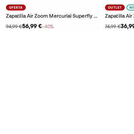
OFERTA
OUTLET
N
Zapatilla Air Zoom Mercurial Superfly 10 Academy IC
56,99 €
36,9
94,99 €
−40%
74,99 €