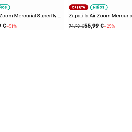
IÑOS
OFERTA
NIÑOS
Zapatilla Air Zoom Mercurial Superfly 10 Academy IC Niño
9 €
55,99 €
−51%
74,99 €
−25%