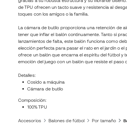
gracias a su robusta estructura y su vibrante diseño
de TPU ofrecen un tacto suave y resistencia al desg
toques con los amigos o la familia.
La cámara de butilo proporciona una retención de ai
tener que inflar el balón continuamente. Tanto si pra
lanzamientos de falta, este balón funciona como debe 
elección perfecta para pasar el rato en el jardín o el 
ofrece un balón que encarna el espíritu del fútbol y t
emoción del juego con un balón que resiste el paso d
Detalles:
Cosido a máquina
Cámara de butilo
Composición:
100% TPU
Accesorios
Balones de fútbol
Por tamaño
B