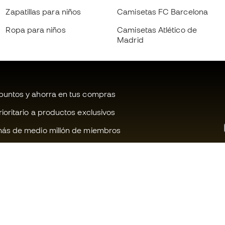
Zapatillas para niños
Camisetas FC Barcelona
Ropa para niños
Camisetas Atlético de
Madrid
untos y ahorra en tus compras
oritario a productos exclusivos
ás de medio millón de miembros
¿Te ayudamos?
Fútbol Emot
Atención al cliente
Comunidad 