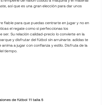
. El empeine de nailon cosido a máquina y el material
aste, así que es una gran elección para dar unos
re fiable para que puedas centrarte en jugar y no en
cticas el regate como si perfeccionas los
ser. Su relación calidad-precio lo convierte en la
parque y disfrutar del fútbol sin arruinarte. adidas te
e anima a jugar con confianza y estilo. Disfruta de la
el tiempo.
alones de fútbol 11 talla 5