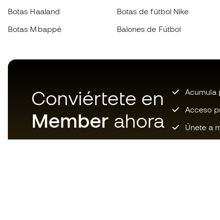
Botas Haaland
Botas de fútbol Nike
Botas Mbappé
Balones de Fútbol
Conviértete en
Acumula p
Acceso pri
Member
ahora
Únete a m
Descarga ahora la app de los
locos por el material de fútbol y