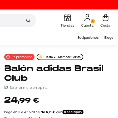
Tiendas
Cuenta
Cesta
Equipaciones
Blogs
En promoción
Hasta
75
Member Points
Balón adidas Brasil
Club
Sé el primero en opinar
24
,
99
€