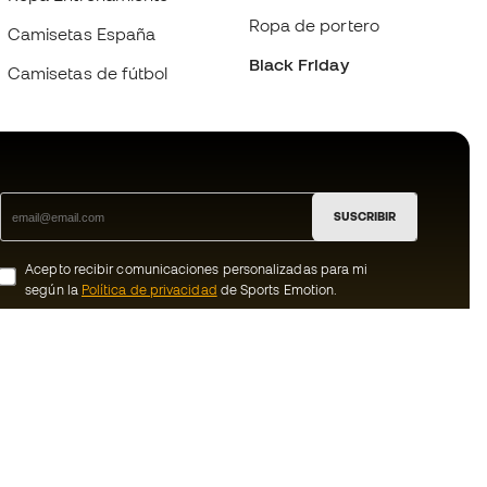
Ropa de portero
Camisetas España
Black Friday
Camisetas de fútbol
SUSCRIBIR
Acepto recibir comunicaciones personalizadas para mi
según la
Política de privacidad
de Sports Emotion.
ion
#BeTheBest
member
En Sports Emotion fomentamos una cultura