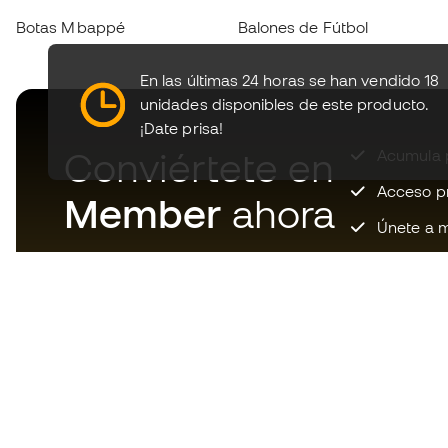
Botas Mbappé
Balones de Fútbol
En las últimas 24 horas se han vendido 18
unidades disponibles de este producto.
¡Date prisa!
Conviértete en
Acumula p
Acceso pri
Member
ahora
Únete a m
Descarga ahora la app de los
locos por el material de fútbol y
disfruta de compras más