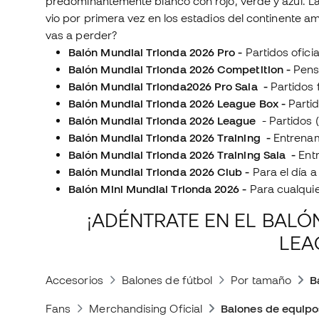
predominantemente blanco con rojo, verde y azul. La
vio por primera vez en los estadios del continente ame
vas a perder?
Balón Mundial Trionda 2026 Pro -
Partidos ofici
Balón Mundial Trionda 2026 Competition -
Pens
Balón Mundial Trionda2026 Pro Sala -
Partidos 
Balón Mundial Trionda 2026 League Box -
Partid
Balón Mundial Trionda 2026 League
- Partidos (
Balón Mundial Trionda 2026 Training -
Entrena
Balón Mundial Trionda 2026 Training Sala -
Ent
Balón Mundial Trionda 2026 Club -
Para el día a
Balón Mini Mundial Trionda 2026 -
Para cualquie
¡ADÉNTRATE EN EL BALÓ
LEA
Accesorios
Balones de fútbol
Por tamaño
B
Fans
Merchandising Oficial
Balones de equipo