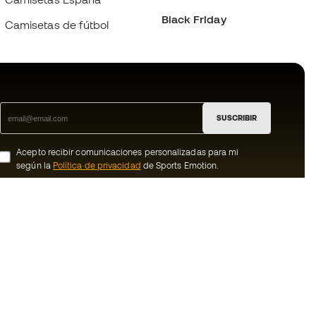
Black Friday
Camisetas de fútbol
SUSCRIBIR
Acepto recibir comunicaciones personalizadas para mi
según la
Política de privacidad
de Sports Emotion.
ion
#BeTheBest
member
En Sports Emotion fomentamos una cultura
de vida deportiva orientada a lograr la
nosotros
felicidad completa del deportista, gracias