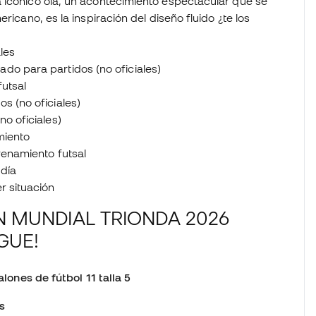
 icónico ola, un acontecimiento espectacular que se
ricano, es la inspiración del diseño fluido ¿te los
ales
ado para partidos (no oficiales)
futsal
os (no oficiales)
no oficiales)
miento
renamiento futsal
 día
r situación
N MUNDIAL TRIONDA 2026
GUE!
alones de fútbol 11 talla 5
s