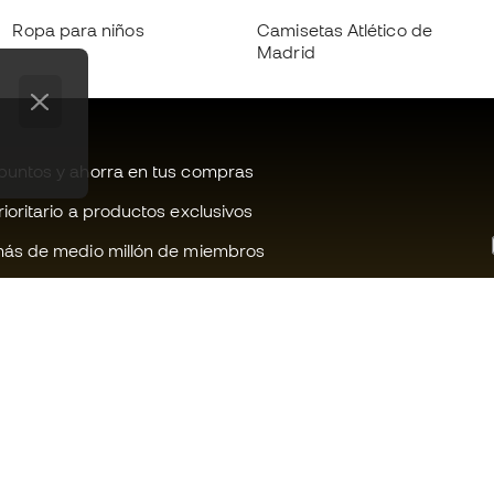
Ropa para niños
Camisetas Atlético de
Madrid
untos y ahorra en tus compras
oritario a productos exclusivos
ás de medio millón de miembros
¿Te ayudamos?
Fútbol Emot
Atención al cliente
Comunidad 
Cambios y devoluciones
Trabaja con 