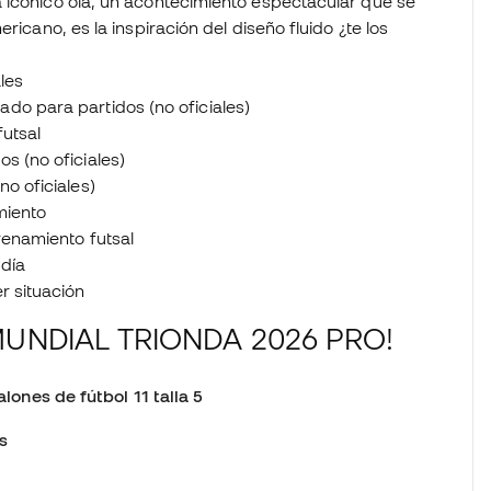
 icónico ola, un acontecimiento espectacular que se
ricano, es la inspiración del diseño fluido ¿te los
ales
ado para partidos (no oficiales)
futsal
os (no oficiales)
no oficiales)
miento
renamiento futsal
 día
r situación
UNDIAL TRIONDA 2026 PRO!
alones de fútbol 11 talla 5
s