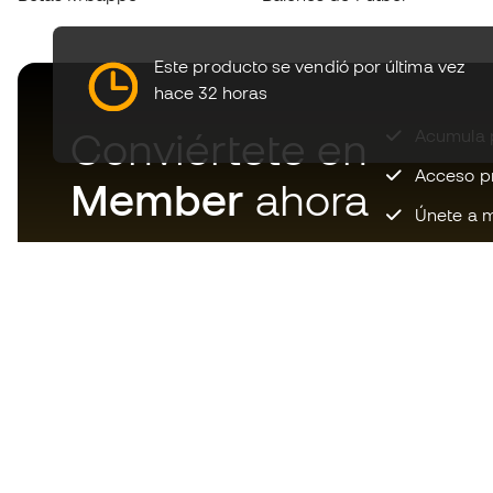
Este producto se vendió por última vez
hace 32 horas
Conviértete en
Acumula p
Acceso pri
Member
ahora
Únete a m
Descarga ahora la app de los
locos por el material de fútbol y
disfruta de compras más
rápidas y cómodas.