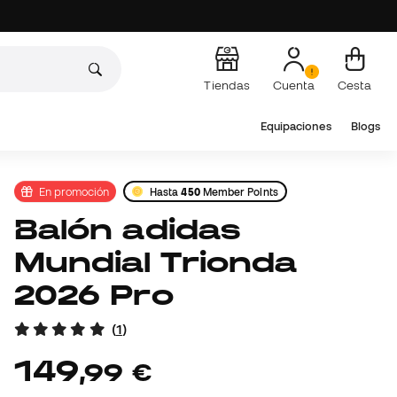
Tiendas
Cuenta
Cesta
Equipaciones
Blogs
En promoción
Hasta
450
Member Points
Balón adidas
Mundial Trionda
2026 Pro
(
1
)
149
,
99
€