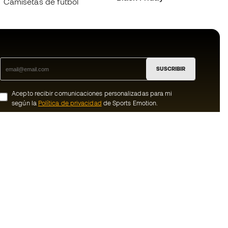
Camisetas de fútbol
SUSCRIBIR
Acepto recibir comunicaciones personalizadas para mi
según la
Política de privacidad
de Sports Emotion.
ion
#BeTheBest
member
En Sports Emotion fomentamos una cultura
de vida deportiva orientada a lograr la
nosotros
felicidad completa del deportista, gracias
al ecosistema creado por la
generales de
especialización de cada una de las