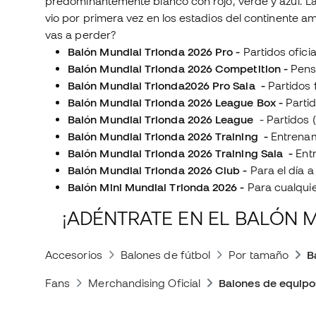
predominantemente blanco con rojo, verde y azul. La
vio por primera vez en los estadios del continente ame
vas a perder?
Balón Mundial Trionda 2026 Pro -
Partidos ofici
Balón Mundial Trionda 2026 Competition -
Pens
Balón Mundial Trionda2026 Pro Sala -
Partidos 
Balón Mundial Trionda 2026 League Box -
Partid
Balón Mundial Trionda 2026 League
- Partidos (
Balón Mundial Trionda 2026 Training -
Entrena
Balón Mundial Trionda 2026 Training Sala -
Ent
Balón Mundial Trionda 2026 Club -
Para el día a
Balón Mini Mundial Trionda 2026 -
Para cualquie
¡ADÉNTRATE EN EL BALÓN M
Accesorios
Balones de fútbol
Por tamaño
B
Fans
Merchandising Oficial
Balones de equipo