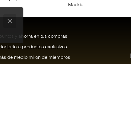
Madrid
untos y ahorra en tus compras
oritario a productos exclusivos
ás de medio millón de miembros
¿Te ayudamos?
Fútbol Emot
Atención al cliente
Comunidad 
Cambios y devoluciones
Trabaja con 
Guia de material de fútbol
Condiciones 