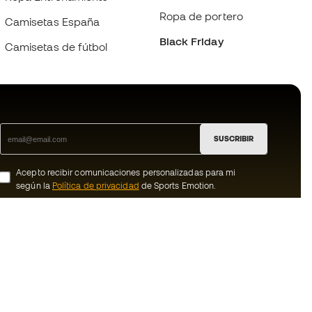
Ropa de portero
Camisetas España
Black Friday
Camisetas de fútbol
SUSCRIBIR
Acepto recibir comunicaciones personalizadas para mi
según la
Política de privacidad
de Sports Emotion.
ion
#BeTheBest
member
En Sports Emotion fomentamos una cultura