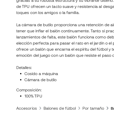
gracias a su robusta estructura y su vibrante diseño
de TPU ofrecen un tacto suave y resistencia al desg
toques con los amigos o la familia.
La cámara de butilo proporciona una retención de ai
tener que inflar el balón continuamente. Tanto si pra
lanzamientos de falta, este balón funciona como debe 
elección perfecta para pasar el rato en el jardín o el 
ofrece un balón que encarna el espíritu del fútbol y t
emoción del juego con un balón que resiste el paso d
Detalles:
Cosido a máquina
Cámara de butilo
Composición:
100% TPU
Accesorios
Balones de fútbol
Por tamaño
B