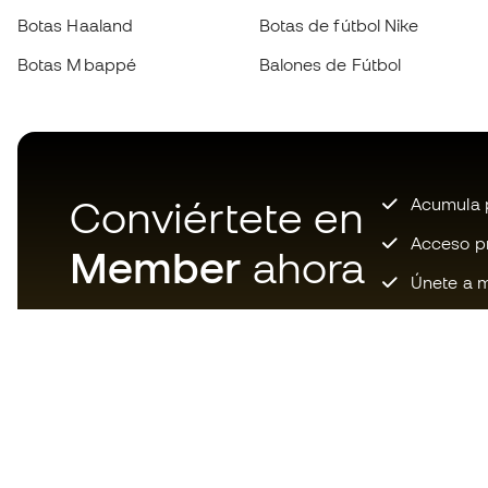
Botas Haaland
Botas de fútbol Nike
Botas Mbappé
Balones de Fútbol
Conviértete en
Acumula p
Acceso pri
Member
ahora
Únete a m
Descarga ahora la app de los
locos por el material de fútbol y