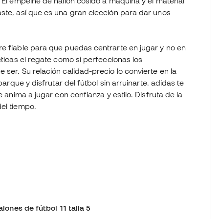
. El empeine de nailon cosido a máquina y el material
aste, así que es una gran elección para dar unos
re fiable para que puedas centrarte en jugar y no en
cticas el regate como si perfeccionas los
ser. Su relación calidad-precio lo convierte en la
parque y disfrutar del fútbol sin arruinarte. adidas te
e anima a jugar con confianza y estilo. Disfruta de la
el tiempo.
alones de fútbol 11 talla 5