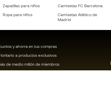
Zapatillas para niños
Camisetas FC Barcelona
Ropa para niños
Camisetas Atlético de
Madrid
untos y ahorra en tus compras
oritario a productos exclusivos
ás de medio millón de miembros
¿Te ayudamos?
Fútbol Emot
Atención al cliente
Comunidad 