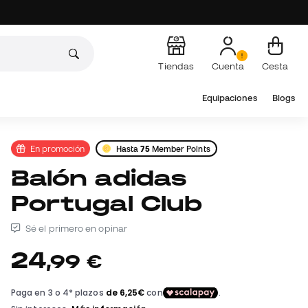
Tiendas
Cuenta
Cesta
Equipaciones
Blogs
En promoción
Hasta
75
Member Points
Balón adidas
Portugal Club
Sé el primero en opinar
24
,
99
€