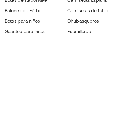
Botas de fútbol Nike
Camisetas España
Balones de Fútbol
Camisetas de fútbol
Botas para niños
Chubasqueros
Guantes para niños
Espinilleras
Zapatillas para niños
Ropa de portero
Ropa para niños
Black Friday
Guantes de portero
Conviértete en
Member
ahora
Acumula puntos y ahorra en tus compras
Acceso prioritario a productos exclusivos