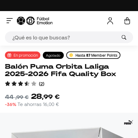
En promoción
Agotado
Hasta
87
Member Points
Balón Puma Orbita Laliga
2025-2026 Fifa Quality Box
(
2
)
28
,
99
€
44
,
99
€
-36%
Te ahorras
16,00 €