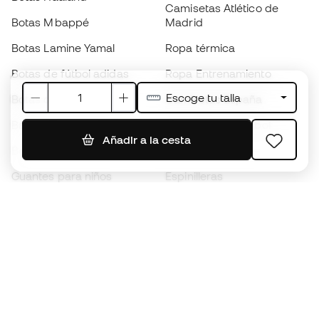
Camisetas Atlético de
Botas Mbappé
Madrid
Botas Lamine Yamal
Ropa térmica
Botas de fútbol adidas
Ropa Entrenamiento
Escoge tu talla
Botas de fútbol Nike
Camisetas España
Balones de Fútbol
Camisetas de fútbol
Añadir a la cesta
Botas para niños
Chubasqueros
Guantes para niños
Espinilleras
Zapatillas para niños
Ropa de portero
Ropa para niños
Black Friday
Guantes de portero
Conviértete en