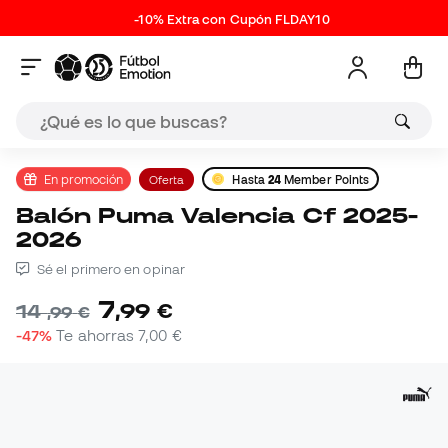
-10% Extra con Cupón FLDAY10
En promoción
Oferta
Hasta
24
Member Points
Balón Puma Valencia Cf 2025-
2026
Sé el primero en opinar
7
,
99
€
14
,
99
€
-47%
Te ahorras
7,00 €