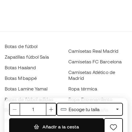
Botas de fútbol
Camisetas Real Madrid
Zapatillas fútbol Sala
Camisetas FC Barcelona
Botas Haaland
Camisetas Atlético de
Botas Mbappé
Madrid
Botas Lamine Yamal
Ropa térmica
Botas de fútbol adidas
Ropa Entrenamiento
Escoge tu talla
Botas de fútbol Nike
Camisetas España
Balones de Fútbol
Camisetas de fútbol
Añadir a la cesta
Botas para niños
Chubasqueros