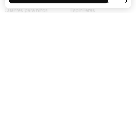
Guantes para niños
Espinilleras
Zapatillas para niños
Ropa de portero
Ropa para niños
Black Friday
Guantes de portero
Conviértete en
Member
ahora
Acumula puntos y ahorra en tus compras
Acceso prioritario a productos exclusivos
Únete a más de medio millón de miembros