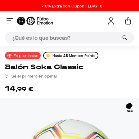
-10% Extra con Cupón FLDAY10
En promoción
Hasta
45
Member Points
Balón Soka Classic
Sé el primero en opinar
14
,
99
€