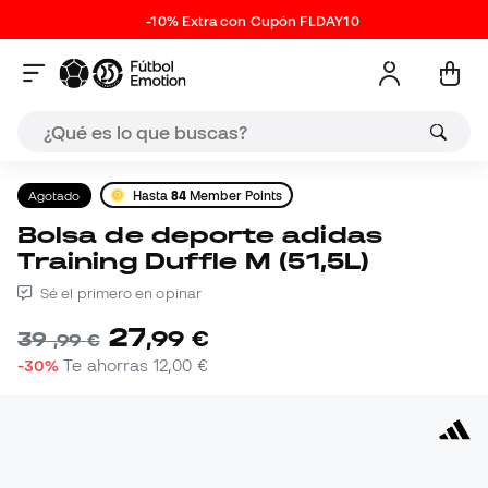
-10% Extra con Cupón FLDAY10
Agotado
Hasta
84
Member Points
Bolsa de deporte adidas
Training Duffle M (51,5L)
Sé el primero en opinar
27
,
99
€
39
,
99
€
-30%
Te ahorras
12,00 €