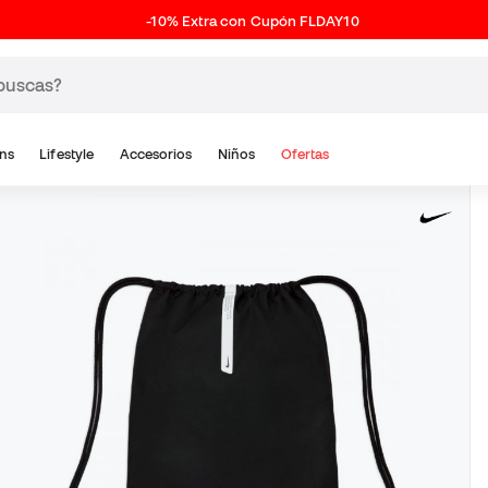
-10% Extra con Cupón FLDAY10
ns
Lifestyle
Accesorios
Niños
Ofertas