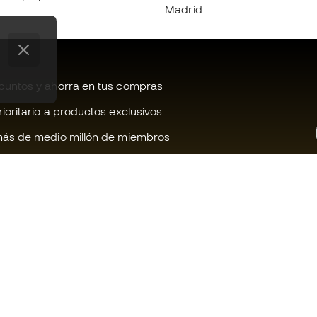
Madrid
untos y ahorra en tus compras
oritario a productos exclusivos
ás de medio millón de miembros
¿Te ayudamos?
Fútbol Emot
Atención al cliente
Comunidad 
Cambios y devoluciones
Trabaja con 
Guia de material de fútbol
Condiciones 