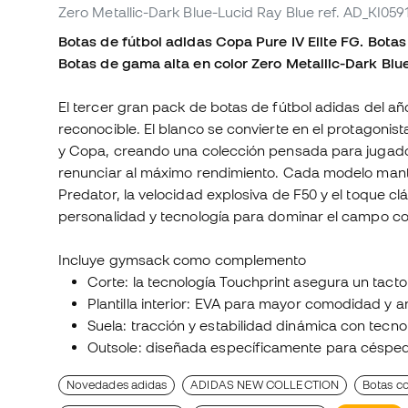
Zero Metallic-Dark Blue-Lucid Ray Blue
ref. AD_KI059
Botas de fútbol adidas Copa Pure IV Elite FG. Botas
Botas de gama alta en color Zero Metallic-Dark Blu
El tercer gran pack de botas de fútbol adidas del añ
reconocible. El blanco se convierte en el protagonista
y Copa, creando una colección pensada para jugado
renunciar al máximo rendimiento. Cada modelo mantie
Predator, la velocidad explosiva de F50 y el toque c
personalidad y tecnología para dominar el campo c
Incluye gymsack como complemento
Corte: la tecnología Touchprint asegura un tacto
Plantilla interior: EVA para mayor comodidad y 
Suela: tracción y estabilidad dinámica con te
Outsole: diseñada específicamente para césped n
Novedades adidas
ADIDAS NEW COLLECTION
Botas co