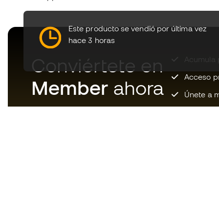
Este producto se vendió por última vez
hace 3 horas
Conviértete en
Acumula p
Acceso pri
Member
ahora
Únete a m
Descarga ahora la app de los
locos por el material de fútbol y
disfruta de compras más
rápidas y cómodas.