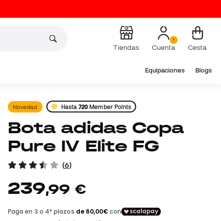
Tiendas
Cuenta
Cesta
Equipaciones
Blogs
Novedad
Hasta
720
Member Points
Bota adidas Copa
Pure IV Elite FG
(
6
)
239
,
99
€