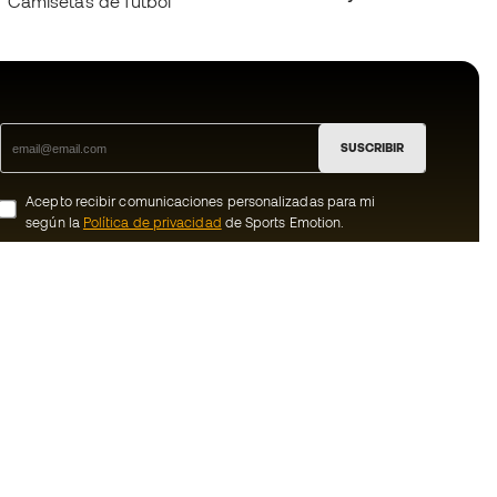
Camisetas de fútbol
SUSCRIBIR
Acepto recibir comunicaciones personalizadas para mi
según la
Política de privacidad
de Sports Emotion.
ion
#BeTheBest
member
En Sports Emotion fomentamos una cultura
de vida deportiva orientada a lograr la
nosotros
felicidad completa del deportista, gracias
al ecosistema creado por la
generales de
especialización de cada una de las