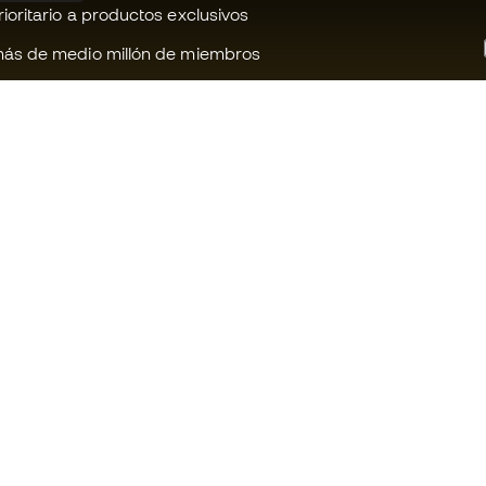
oritario a productos exclusivos
ás de medio millón de miembros
¿Te ayudamos?
Fútbol Emot
Atención al cliente
Comunidad 
Cambios y devoluciones
Trabaja con 
Guia de material de fútbol
Condiciones 
contratación
Equivalencia de tallas de botas
Política de c
Compliance
Politica de p
Canal de denuncias
Aviso legal
Webs internacionales de Fútbol