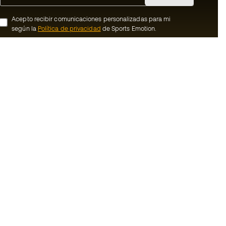
Acepto recibir comunicaciones personalizadas para mi
según la
Política de privacidad
de Sports Emotion.
ion
#BeTheBest
member
En Sports Emotion fomentamos una cultura
de vida deportiva orientada a lograr la
nosotros
felicidad completa del deportista, gracias
al ecosistema creado por la
generales de
especialización de cada una de las
marcas que forman parte del grupo.
ookies
Ver todas las tiendas
rivacidad
Basketball Emotion