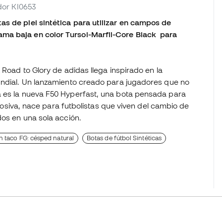
edor KI0653
s de piel sintética para utilizar en campos de
ma baja en color Tursol-Marfil-Core Black para
 Road to Glory de adidas llega inspirado en la
undial. Un lanzamiento creado para jugadores que no
a es la nueva F50 Hyperfast, una bota pensada para
xplosiva, nace para futbolistas que viven del cambio de
dos en una sola acción.
n taco FG: césped natural
Botas de fútbol Sintéticas