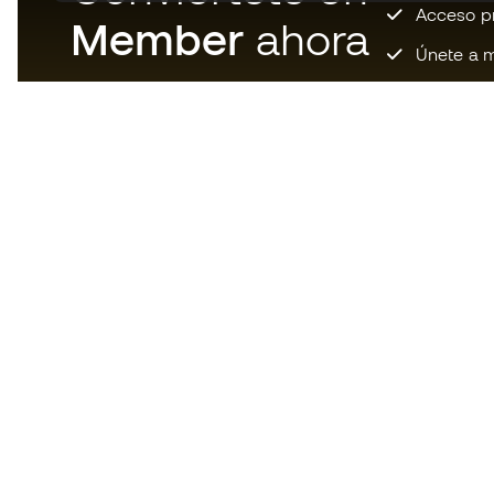
Acceso pri
Member
ahora
Únete a m
Descarga ahora la app de los
locos por el material de fútbol y
disfruta de compras más
rápidas y cómodas.