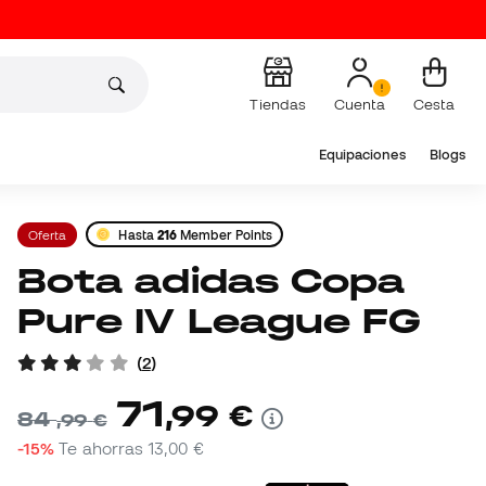
Tiendas
Cuenta
Cesta
Equipaciones
Blogs
Oferta
Hasta
216
Member Points
Bota adidas Copa
Pure IV League FG
(
2
)
71
,
99
€
84
,
99
€
-15%
Te ahorras
13,00 €