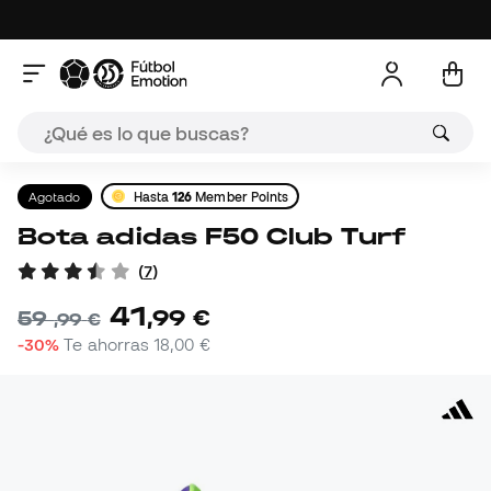
Agotado
Hasta
126
Member Points
Bota adidas F50 Club Turf
(
7
)
41
,
99
€
59
,
99
€
-30%
Te ahorras
18,00 €