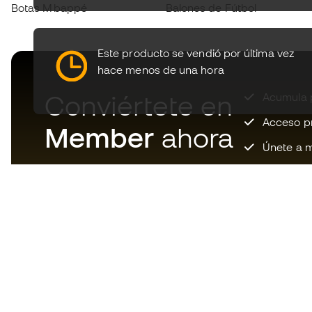
Botas Mbappé
Balones de Fútbol
Este producto se vendió por última vez
hace menos de una hora
Conviértete en
Acumula p
Acceso pri
Member
ahora
Únete a m
Descarga ahora la app de los
locos por el material de fútbol y
disfruta de compras más
rápidas y cómodas.