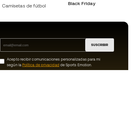
Black Friday
Camisetas de fútbol
SUSCRIBIR
Acepto recibir comunicaciones personalizadas para mi
según la
Política de privacidad
de Sports Emotion.
ion
#BeTheBest
member
En Sports Emotion fomentamos una cultura
de vida deportiva orientada a lograr la
nosotros
felicidad completa del deportista, gracias
al ecosistema creado por la