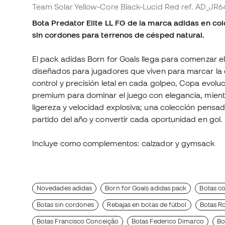
Team Solar Yellow-Core Black-Lucid Red
ref. AD_JR6
Bota Predator Elite LL FG de la marca adidas en co
sin cordones para terrenos de césped natural.
El pack adidas Born for Goals llega para comenzar el
diseñados para jugadores que viven para marcar la 
control y precisión letal en cada golpeo, Copa evol
premium para dominar el juego con elegancia, mient
ligereza y velocidad explosiva; una colección pensa
partido del año y convertir cada oportunidad en gol.
Incluye como complementos: calzador y gymsack
Novedades adidas
Born for Goals adidas pack
Botas co
Botas sin cordones
Rebajas en botas de fútbol
Botas R
Botas Francisco Conceição
Botas Federico Dimarco
Bo