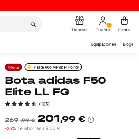
Tiendas
Cuenta
Cesta
Equipaciones
Blogs
Oferta
Hasta
606
Member Points
Bota adidas F50
Elite LL FG
(
123
)
201
,
99
€
269
,
99
€
-25%
Te ahorras
68,00 €