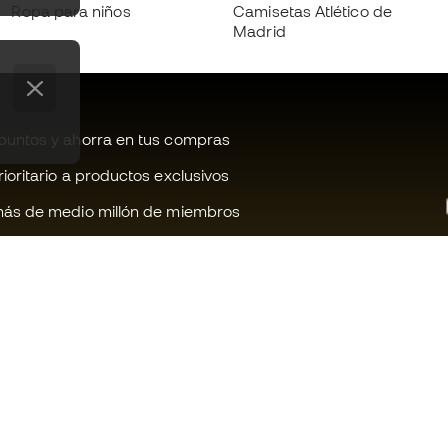
Ropa para niños
Camisetas Atlético de
Madrid
untos y ahorra en tus compras
oritario a productos exclusivos
ás de medio millón de miembros
¿Te ayudamos?
Fútbol Emot
Atención al cliente
Comunidad 
Cambios y devoluciones
Trabaja con 