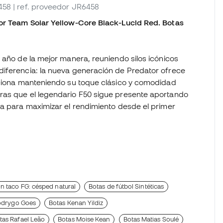
458
| ref. proveedor JR6458
lor Team Solar Yellow-Core Black-Lucid Red. Botas
 año de la mejor manera, reuniendo silos icónicos
diferencia: la nueva generación de Predator ofrece
uciona manteniendo su toque clásico y comodidad
ras que el legendario F50 sigue presente aportando
da para maximizar el rendimiento desde el primer
n taco FG: césped natural
Botas de fútbol Sintéticas
odrygo Goes
Botas Kenan Yildiz
tas Rafael Leão
Botas Moise Kean
Botas Matias Soulé