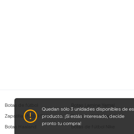
Botas de fútbol
Botas Lamine Yamal
Quedan sólo 3 unidades disponibles de es
Zapatillas fútbol Sala
Botas de fútbol adidas
producto.
¡Si estás interesado, decide
pronto tu compra!
Botas Haaland
Botas de fútbol Nike