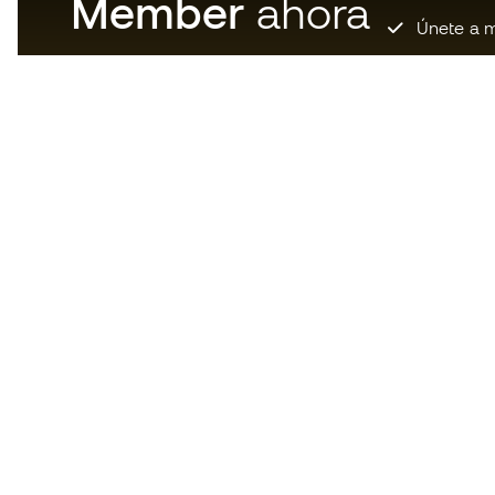
Member
ahora
Únete a m
Descarga ahora la app de los
locos por el material de fútbol y
disfruta de compras más
rápidas y cómodas.