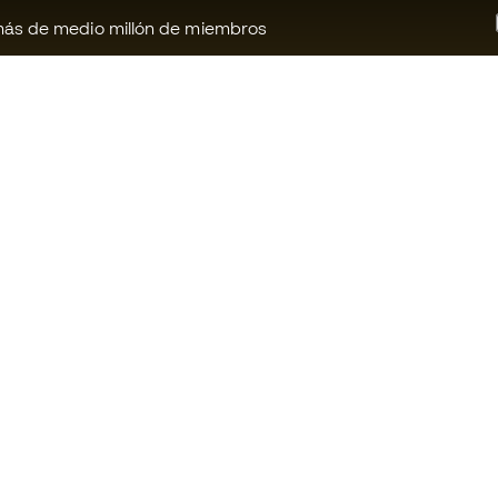
ás de medio millón de miembros
¿Te ayudamos?
Fútbol Emot
Atención al cliente
Comunidad 
Cambios y devoluciones
Trabaja con 
Guia de material de fútbol
Condiciones 
contratación
Equivalencia de tallas de botas
Política de c
Compliance
Politica de p
Canal de denuncias
Aviso legal
Webs internacionales de Fútbol
Emotion