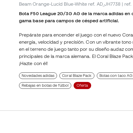
Beam Orange-Lucid Blue-White
ref. AD_JH7738
| re
Bota F50 League 2G/3G AG de la marca adidas en c
gama base para campos de césped artificial.
Prepárate para encender el juego con el nuevo Coral
energía, velocidad y precisión. Con un vibrante ton
en el terreno de juego tanto por su diseño audaz como
principales de la marca alemana. El Coral Blaze Pac
¡Hazte con él!
Novedades adidas
Coral Blaze Pack
Botas con taco AG: 
Rebajas en botas de fútbol
Oferta