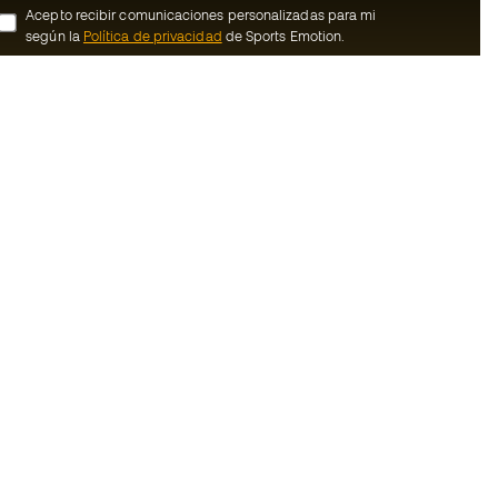
Acepto recibir comunicaciones personalizadas para mi
según la
Política de privacidad
de Sports Emotion.
ion
#BeTheBest
member
En Sports Emotion fomentamos una cultura
de vida deportiva orientada a lograr la
nosotros
felicidad completa del deportista, gracias
al ecosistema creado por la
generales de
especialización de cada una de las
marcas que forman parte del grupo.
ookies
Ver todas las tiendas
rivacidad
Basketball Emotion
Running Emotion