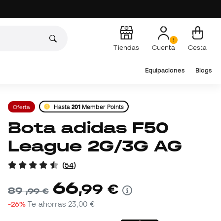
Tiendas
Cuenta
Cesta
Equipaciones
Blogs
Oferta
Hasta
201
Member Points
Bota adidas F50
League 2G/3G AG
(
54
)
66
,
99
€
89
,
99
€
-26%
Te ahorras
23,00 €