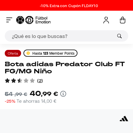
-10% Extra con Cupón FLDAY10
Oferta
Hasta
123
Member Points
Bota adidas Predator Club FT
FG/MG Niño
(
2
)
40
,
99
€
54
,
99
€
-25%
Te ahorras
14,00 €