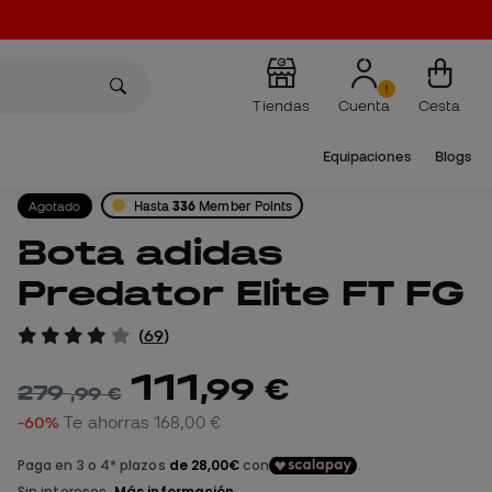
Tiendas
Cuenta
Cesta
Equipaciones
Blogs
Agotado
Hasta
336
Member Points
Bota adidas
Predator Elite FT FG
(
69
)
111
,
99
€
279
,
99
€
-60%
Te ahorras
168,00 €