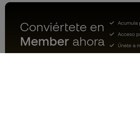
Conviértete en
Acumula p
Acceso pri
Member
ahora
Únete a m
Descarga ahora la app de los
locos por el material de fútbol y
disfruta de compras más
rápidas y cómodas.