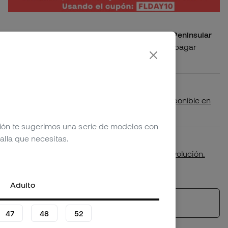
Producto con envío gratis a España Peninsular
Compra este producto y recíbelo sin pagar
gastos de envío
Disponibilidad en tienda
Comprueba si este producto está disponible en
tu tienda más cercana
ción te sugerimos una serie de modelos con
alla que necesitas.
Primer cambio de talla gratuito.
Más detalles en nuestra
política de devolución.
*No aplicable a productos personalizados.
Adulto
Ver productos similares
47
48
52