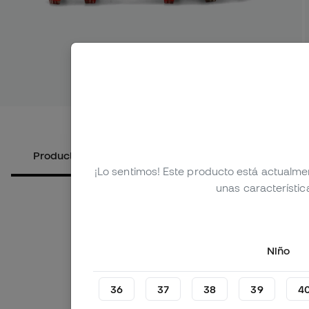
Ver más i
Productos alternativos
Sobre el producto
¡Lo sentimos! Este producto está actualme
unas característic
Niño
36
37
38
39
4