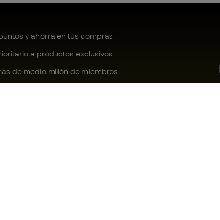
untos y ahorra en tus compras
oritario a productos exclusivos
ás de medio millón de miembros
¿Te ayudamos?
Fútbol Emot
Atención al cliente
Comunidad 
Cambios y devoluciones
Trabaja con 
Guia de material de fútbol
Condiciones 
contratación
Equivalencia de tallas de botas
Política de c