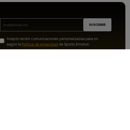
SUSCRIBIR
Acepto recibir comunicaciones personalizadas para mi
según la
Política de privacidad
de Sports Emotion.
ion
#BeTheBest
member
En Sports Emotion fomentamos una cultura
de vida deportiva orientada a lograr la
nosotros
felicidad completa del deportista, gracias
al ecosistema creado por la
generales de
especialización de cada una de las
marcas que forman parte del grupo.
ookies