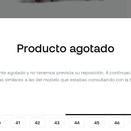
Producto agotado
mágenes (5)
Valoraciones (69)
Tabla comparativa
nte agotado y no tenemos prevista su reposición. A continua
as similares a las del modelo que estabas consultando con la t
0
41
42
43
44
45
46