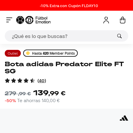
-10% Extra con Cupón FLDAY10
Outlet
Hasta
420
Member Points
Bota adidas Predator Elite FT
SG
(
40
)
139
,
99
€
279
,
99
€
-50%
Te ahorras
140,00 €