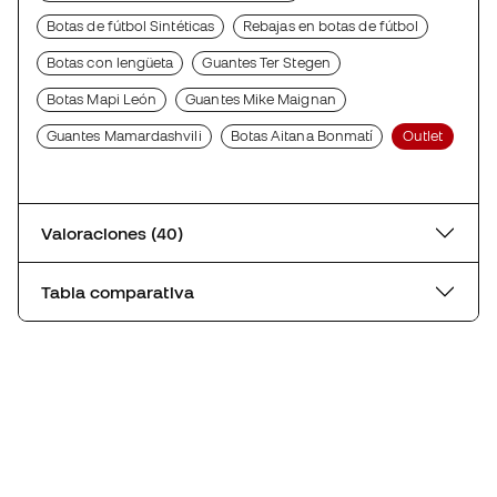
Botas de fútbol Sintéticas
Rebajas en botas de fútbol
Botas con lengüeta
Guantes Ter Stegen
Botas Mapi León
Guantes Mike Maignan
Guantes Mamardashvili
Botas Aitana Bonmatí
Outlet
Valoraciones (40)
Tabla comparativa