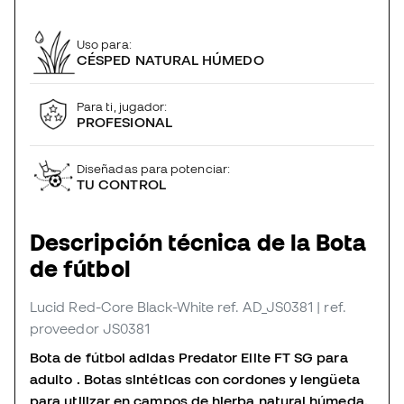
Uso para:
CÉSPED NATURAL HÚMEDO
Para ti, jugador:
PROFESIONAL
Diseñadas para potenciar:
TU CONTROL
Descripción técnica de la Bota
de fútbol
Lucid Red-Core Black-White
ref. AD_JS0381
| ref.
proveedor JS0381
Bota de fútbol adidas Predator Elite FT SG para
adulto . Botas sintéticas con cordones y lengüeta
para utilizar en campos de hierba natural húmeda.