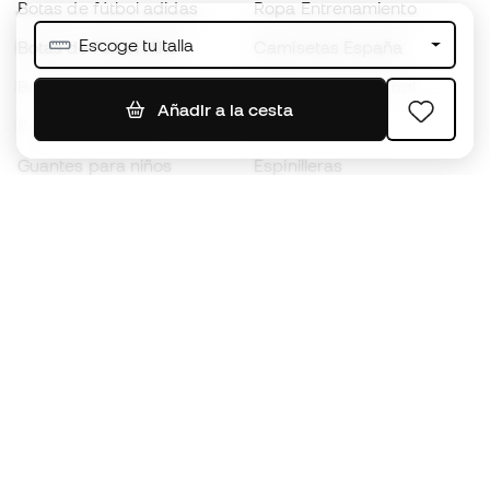
Botas de fútbol adidas
Ropa Entrenamiento
Escoge tu talla
Botas de fútbol Nike
Camisetas España
Balones de Fútbol
Camisetas de fútbol
Añadir a la cesta
Botas para niños
Chubasqueros
Guantes para niños
Espinilleras
Zapatillas para niños
Ropa de portero
Ropa para niños
Black Friday
Guantes de portero
Conviértete en
Member
ahora
Acumula puntos y ahorra en tus compras