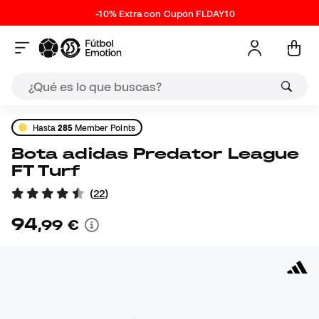
-10% Extra con Cupón FLDAY10
Hasta
285
Member Points
Bota adidas Predator League
FT Turf
(
22
)
94
,
99
€