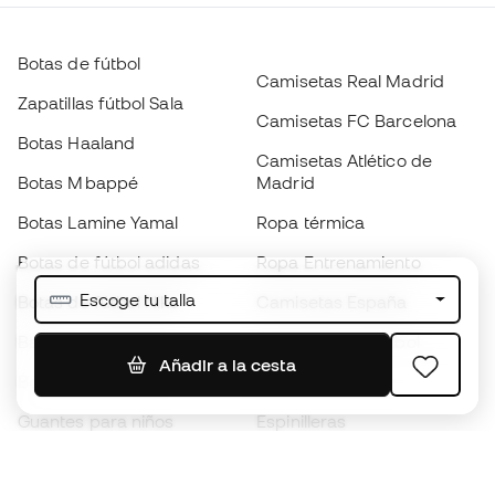
Botas de fútbol
Camisetas Real Madrid
Zapatillas fútbol Sala
Camisetas FC Barcelona
Botas Haaland
Camisetas Atlético de
Botas Mbappé
Madrid
Botas Lamine Yamal
Ropa térmica
Botas de fútbol adidas
Ropa Entrenamiento
Escoge tu talla
Botas de fútbol Nike
Camisetas España
Balones de Fútbol
Camisetas de fútbol
Añadir a la cesta
Botas para niños
Chubasqueros
Guantes para niños
Espinilleras
Zapatillas para niños
Ropa de portero