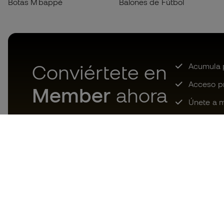
Botas Mbappé
Balones de Fútbol
Conviértete en
Acumula p
Acceso pri
Member
ahora
Únete a m
Descarga ahora la app de los
locos por el material de fútbol y
disfruta de compras más
rápidas y cómodas.