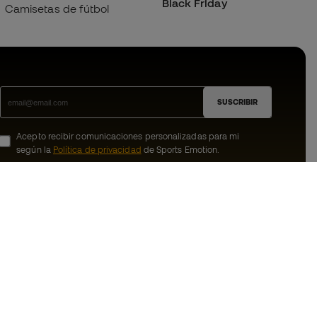
Black Friday
Camisetas de fútbol
SUSCRIBIR
Acepto recibir comunicaciones personalizadas para mi
según la
Política de privacidad
de Sports Emotion.
ion
#BeTheBest
member
En Sports Emotion fomentamos una cultura
de vida deportiva orientada a lograr la
nosotros
felicidad completa del deportista, gracias
al ecosistema creado por la