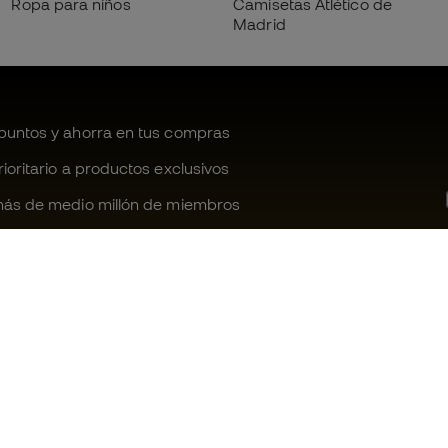
Ropa para niños
Camisetas Atlético de
Madrid
untos y ahorra en tus compras
oritario a productos exclusivos
ás de medio millón de miembros
¿Te ayudamos?
Fútbol Emot
Atención al cliente
Comunidad 
Cambios y devoluciones
Trabaja con 