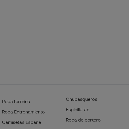
Chubasqueros
Ropa térmica
Espinilleras
Ropa Entrenamiento
Ropa de portero
Camisetas España