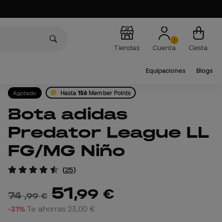
Tiendas
Cuenta
Cesta
Equipaciones
Blogs
Agotado
Hasta
156
Member Points
Bota adidas
Predator League LL
FG/MG Niño
(
25
)
51
,
99
€
74
,
99
€
-31%
Te ahorras
23,00 €