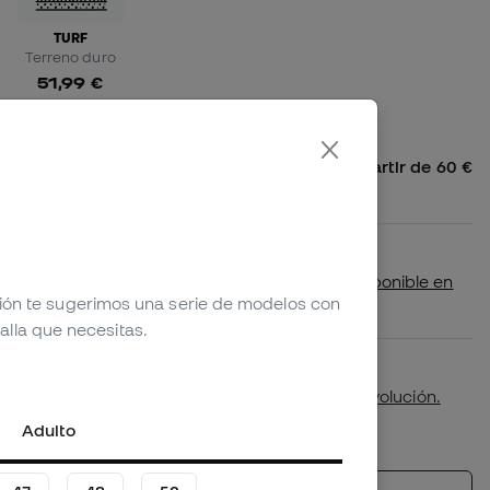
TURF
Terreno duro
51,99 €
Envío gratis a España Peninsular a partir de 60 €
4,99 € para pedidos inferiores
Disponibilidad en tienda
Comprueba si este producto está disponible en
ción te sugerimos una serie de modelos con
tu tienda más cercana
alla que necesitas.
Primer cambio de talla gratuito.
Más detalles en nuestra
política de devolución.
*No aplicable a productos personalizados.
Adulto