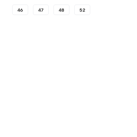
46
47
48
52
Botas de fútbol
Botas de fútbol adidas
adidas Preda