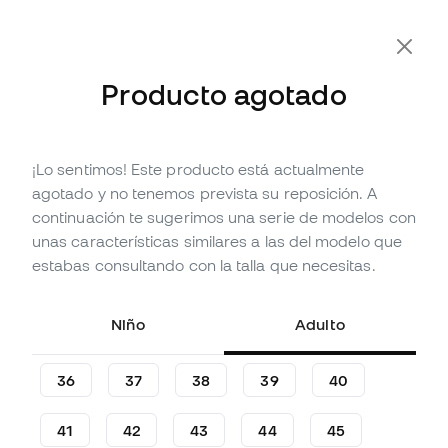
Producto agotado
¡Lo sentimos! Este producto está actualmente
Agotado
Hasta
495
Member Points
agotado y no tenemos prevista su reposición. A
Bota adidas Predator Mania
continuación te sugerimos una serie de modelos con
Gunmetal
unas características similares a las del modelo que
estabas consultando con la talla que necesitas.
(
1
)
164
,
99
€
299
,
99
€
Niño
Adulto
-45%
Te ahorras
135,00 €
36
37
38
39
40
41
42
43
44
45